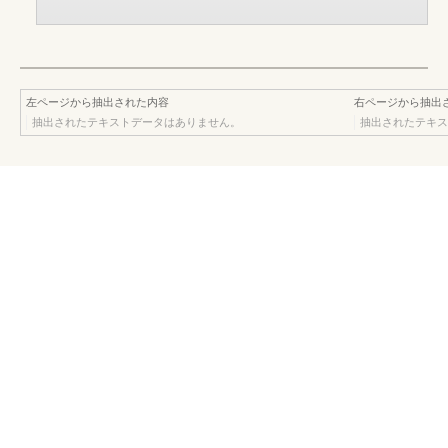
左ページから抽出された内容
右ページから抽出
抽出されたテキストデータはありません。
抽出されたテキス