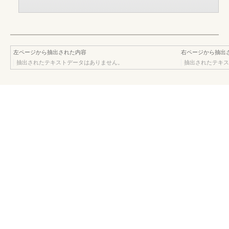
左ページから抽出された内容
右ページから抽出
抽出されたテキストデータはありません。
抽出されたテキス