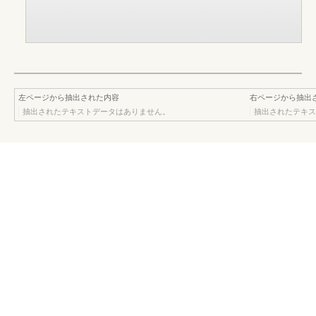
左ページから抽出された内容
右ページから抽出
抽出されたテキストデータはありません。
抽出されたテキス