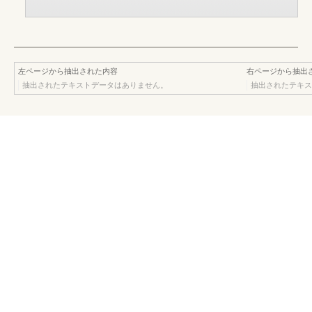
左ページから抽出された内容
右ページから抽出
抽出されたテキストデータはありません。
抽出されたテキス