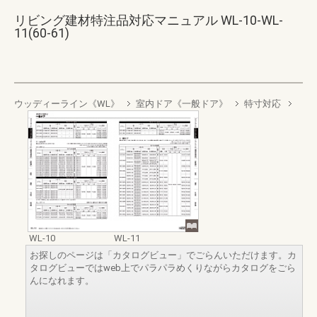
リビング建材特注品対応マニュアル WL-10-WL-
11(60-61)
ウッディーライン《WL》
室内ドア《一般ドア》
特寸対応
WL-10
WL-11
お探しのページは「カタログビュー」でごらんいただけます。カ
タログビューではweb上でパラパラめくりながらカタログをごら
んになれます。