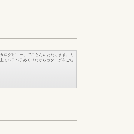
タログビュー」でごらんいただけます。カ
b上でパラパラめくりながらカタログをごら