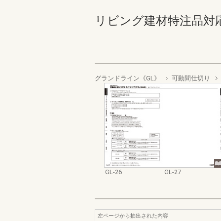
リビング建材特注品対応マニュ
グランドライン《GL》
可動間仕切り
GL-26
GL-27
左ページから抽出された内容