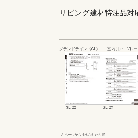
リビング建材特注品対応マニュ
グランドライン《GL》
室内引戸 Vレ
GL-22
GL-23
左ページから抽出された内容