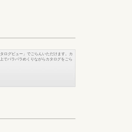
タログビュー」でごらんいただけます。カ
b上でパラパラめくりながらカタログをごら