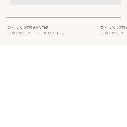
左ページから抽出された内容
右ページから抽出
抽出されたテキストデータはありません。
抽出されたテキス