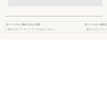
左ページから抽出された内容
右ページから抽出
抽出されたテキストデータはありません。
抽出されたテキス