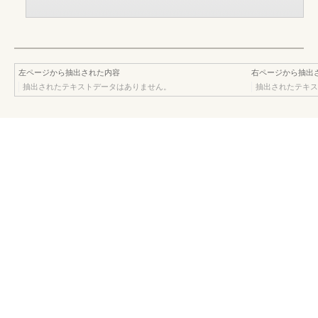
左ページから抽出された内容
右ページから抽出
抽出されたテキストデータはありません。
抽出されたテキス