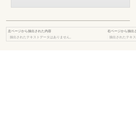
左ページから抽出された内容
右ページから抽出
抽出されたテキストデータはありません。
抽出されたテキス