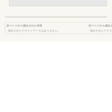
左ページから抽出された内容
右ページから抽出
抽出されたテキストデータはありません。
抽出されたテキス