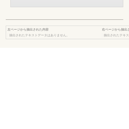
左ページから抽出された内容
右ページから抽出
抽出されたテキストデータはありません。
抽出されたテキス