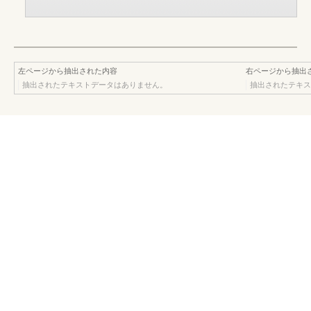
左ページから抽出された内容
右ページから抽出
抽出されたテキストデータはありません。
抽出されたテキス