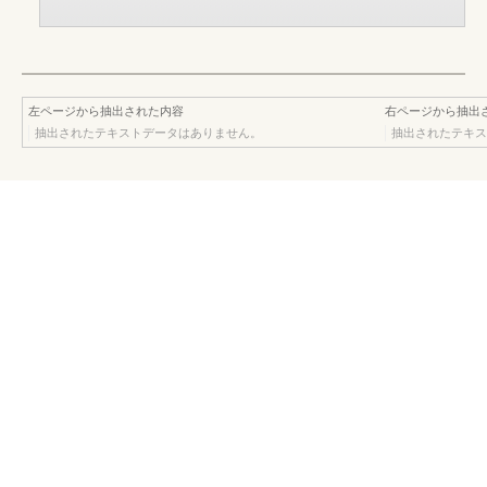
左ページから抽出された内容
右ページから抽出
抽出されたテキストデータはありません。
抽出されたテキス