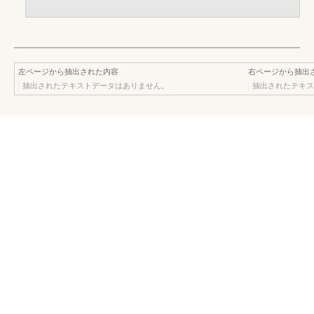
左ページから抽出された内容
右ページから抽出
抽出されたテキストデータはありません。
抽出されたテキス