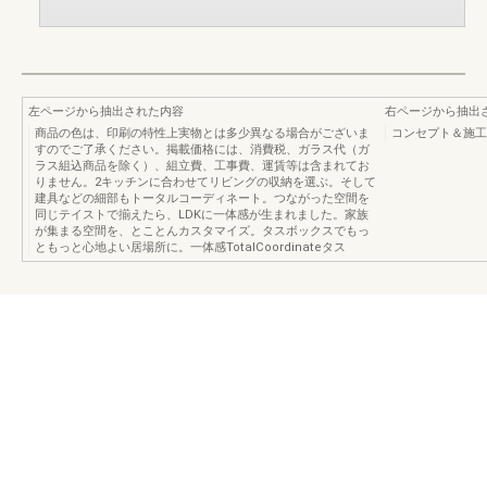
左ページから抽出された内容
右ページから抽出
商品の色は、印刷の特性上実物とは多少異なる場合がございま
コンセプト＆施工
すのでご了承ください。掲載価格には、消費税、ガラス代（ガ
ラス組込商品を除く）、組立費、工事費、運賃等は含まれてお
りません。2キッチンに合わせてリビングの収納を選ぶ。そして
建具などの細部もトータルコーディネート。つながった空間を
同じテイストで揃えたら、LDKに一体感が生まれました。家族
が集まる空間を、とことんカスタマイズ。タスボックスでもっ
ともっと心地よい居場所に。一体感TotalCoordinateタス