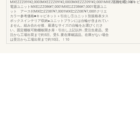
MXEZZZ091¥2,0003MXEZZZ091¥2,0003MXEZZZ091¥2,0001MXEZZZ091¥2,0001
引出し②・キャビ
電源ユニットMXE□ZZ086¥7,0001MXE□ZZ086¥7,0001電源ユニ
ット アース付MXE□ZZ087¥7,0001MXE□ZZ087¥7,0001クリエ
カラー参考価格■キャビネット＋引出し①ユニット別規格表タス
ボックスインテリア収納●ユニットプランには台輪が含まれてい
ません。組み合わせ後、最適なサイズの台輪をお選びくださ
い。固定棚板可動棚板開き扉・引出し上記以外…受注生産品。受
注から工場出荷まで約5日。受5…要在庫確認品。在庫がない場合
は受注から工場出荷まで約10日。！10