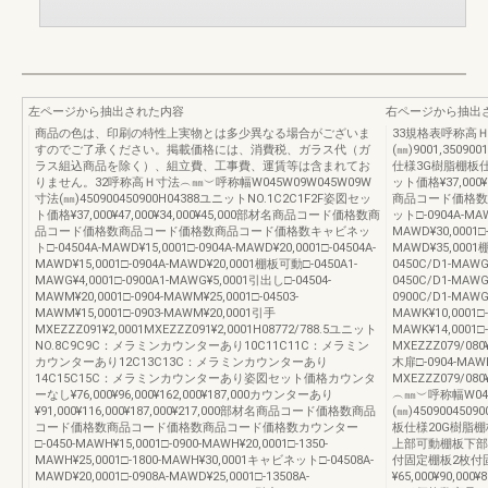
左ページから抽出された内容
右ページから抽出
商品の色は、印刷の特性上実物とは多少異なる場合がございま
33規格表呼称高Ｈ
すのでご了承ください。掲載価格には、消費税、ガラス代（ガ
(㎜)9001,3509
ラス組込商品を除く）、組立費、工事費、運賃等は含まれてお
仕様3G樹脂棚板
りません。32呼称高Ｈ寸法︵㎜︶呼称幅W045W09W045W09W
ット価格¥37,000
寸法(㎜)450900450900H04388ユニットNO.1C2C1F2F姿図セッ
商品コード価格数
ト価格¥37,000¥47,000¥34,000¥45,000部材名商品コード価格数商
ット□-0904A-MAW
品コード価格数商品コード価格数商品コード価格数キャビネッ
MAWD¥30,0001□-
ト□-04504A-MAWD¥15,0001□-0904A-MAWD¥20,0001□-04504A-
MAWD¥35,0001棚
MAWD¥15,0001□-0904A-MAWD¥20,0001棚板可動□-0450A1-
0450C/D1-MAWG¥
MAWG¥4,0001□-0900A1-MAWG¥5,0001引出し□-04504-
0450C/D1-MAWG¥
MAWM¥20,0001□-0904-MAWM¥25,0001□-04503-
0900C/D1-MAW
MAWM¥15,0001□-0903-MAWM¥20,0001引手
MAWK¥10,0001□-
MXEZZZ091¥2,0001MXEZZZ091¥2,0001H08772/788.5ユニット
MAWK¥14,0001□
NO.8C9C9C：メラミンカウンターあり10C11C11C：メラミン
MXEZZZ079/080¥
カウンターあり12C13C13C：メラミンカウンターあり
木扉□-0904-MAWK
14C15C15C：メラミンカウンターあり姿図セット価格カウンタ
MXEZZZ079/08
ーなし¥76,000¥96,000¥162,000¥187,000カウンターあり
︵㎜︶呼称幅W045
¥91,000¥116,000¥187,000¥217,000部材名商品コード価格数商品
(㎜)4509004509
コード価格数商品コード価格数商品コード価格数カウンター
板仕様20G樹脂
□-0450-MAWH¥15,0001□-0900-MAWH¥20,0001□-1350-
上部可動棚板下部
MAWH¥25,0001□-1800-MAWH¥30,0001キャビネット□-04508A-
付固定棚板2枚付
MAWD¥20,0001□-0908A-MAWD¥25,0001□-13508A-
¥65,000¥90,0