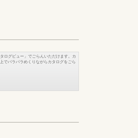
タログビュー」でごらんいただけます。カ
b上でパラパラめくりながらカタログをごら