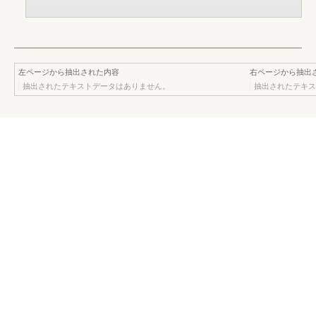
左ページから抽出された内容
右ページから抽出
抽出されたテキストデータはありません。
抽出されたテキス