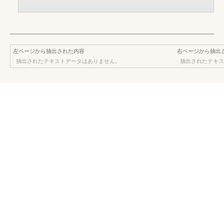
左ページから抽出された内容
右ページから抽出
抽出されたテキストデータはありません。
抽出されたテキス