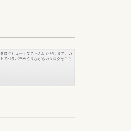
タログビュー」でごらんいただけます。カ
b上でパラパラめくりながらカタログをごら