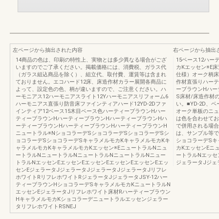
左ページから抽出された内容
右ページから抽出
14商品の色は、印刷の特性上、実物とは多少異なる場合がござ
15ベース12ハ
いますのでご了承ください。掲載価格には、消費税、ガラス代
カKエッセン※E
（ガラス組込商品を除く）、組立代、取付費、運賃等は含まれ
仕様）オーク柄床
ておりません。エコハード12床、床造作材カラー展開各商品に
作材直張りハーテ
よって、設定色の色、柄が違いますので、ご注意ください。ハ
ーブラウンHハー
ーモニアス12ハーモニアスライト12Yハーモニアスリフォーム6
S床材/床造作材
ハーモニアス直張り防音床ファインティアハード12YD-2Dファ
い。■YD-2D、
インティア12ベース15木目ベース色ハーティーブラウンHハー
オーク単板のニュ
ティーブラウンHハーティーブラウンHハーティーブラウンHハ
は色を合わせてお
ーティーブラウンHハーティーブラウンHハーティーブラウンH
で併用される場合
ニュートラル※NショコラーデSショコラーデSショコラーデSシ
は、サンプル等で
ョコラーデSショコラーデSキャラメルモカKキャラメルモカKキ
ショコラーデSキ
ャラメルモカKキャラメルモカKエッセン※EニュートラルNニュ
カKエッセンEニ
ートラルNニュートラルNニュートラルNニュートラルNニュー
ートラルNエッセ
トラルNエッセンEエッセンEエッセンEエッセンEエッセンEエッ
ジェラータJジェ
センEジェラータJジェラータJジェラータJジェラータJリフレ
ホワイトRリフレホワイトRジェラータJジェラータJSY-12ハー
ティーブラウンHショコラーデSキャラメルモカKニュートラルN
エッセンEジェラータJリフレホワイト床材Rハーティーブラウン
HキャラメルモカKショコラーデニュートラルエッセンジェラー
タリフレホワイトRSNEJ