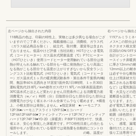
左ページから抽出された内容
右ページから抽出
118商品の色は、印刷の特性上、実物とは多少異なる場合がござ
119アルミラミ
いますのでご了承ください。掲載価格には、消費税、ガラス代
メス※この部分は
（ガラス組込商品を除く）、組立代、取付費、運賃等は含まれ
ネクタオス根太室
ておりません。低温やけど評価（当社比較）HOTひといき電気
日2回のON/O
式（コードヒーター）ガス温水式閉塞温度（℃）PTCヒーター
合計がコントロー
（HOTひといき）使用コードヒーター使用触れている部分は発
ースイッチ床暖房
熱が抑えられる触れている部分も一様に発熱熱がこもり高温に
に厚さ12mmの
なる熱がこもる部分でも温度が上がりすぎないから安全ランニ
12mm以上の耐
ングコスト比較電気式（HOTひといき）電気式（コードヒータ
は必ず十分な断熱
ー）ガス温水式１ヶ月の暖房費試験条件・算出条件千葉県内8帖
仕上げ用床材大引
間、敷設率60％北西向き1F居室1面外気1日8時間、１ヶ月30日
施工されるお客様
運転電気代23.8円／kwh都市ガス代111.9円／m3床表面温度約
など）は電気製品
30℃温水式とほとんど変わりません日照条件による消費電力差
電・火災などの恐
消費電力（w／㎡）時間（分）日陰部分日なた部分日なた部分は
遮断器を設置して
消費電力が少なく省エネパネル全体でムラなく暖めます。※構造
なります。また、
上、小根太部分は発熱しません。●指定床材 ■ハーモニアス
必ず電気工事店様
12P.36■ハーモニアスライト12YP.52■エコハード
お願いいたします。
12P.6612P.66P.66■ファインティアハード12P.74ファインティア
範囲（緑色部分）
ハード12P.74P.74■YD-2D（床暖房）P.80PTC特性※1で、快適、
でください。・床
省エネ、安心を実現した床暖房です。PTC特性日差しの当たる
い。 感電、漏電
場所やモノが置かれている場所では発熱量を自動的にコントロ
傷付けたときは、
ールします。 の略。温度が
張り工法専用です