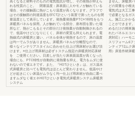
高くなると材料そのものの電気抵抗が増し、その発熱が抑えら
ません。床暖房パ
れる性質のこと。 閉塞温度：床表面に人やモノが触れている
どの荷重を小根太
場合、その接触面に熱がこもり温度が高くなります。グラフで
電気式は大工工事
はその接触部の到達温度をEFCT計という装置で測ったものを閉
で必要となるガス
塞温度として表示しています。発熱量発熱量PTC※1特性をもつ
ん。施工にかかる
床暖房パネルを採用。人が触れている部分、座布団を置いた場
ことができます。
所など、熱がこもるとその部分だけ発熱量が自動制御されるの
めるだけの簡単施
で、低温やけどになりにくく、床材の変質も抑えられます。電
れたパネルエコハ
熱線式の床暖房と違い、パネル全体が発熱するので、床の温度
房対応）ハーモニ
は均一でムラがありません。床暖房パネルが分離型なので、
スリフォーム6フ
様々なインテリアスタイルに合わせた仕上げ用床材がお選び頂
ンティア12ムク床
けます。※仕上げ用床材は必ずトステム指定の床暖房対応床材
用）床造作材床暖
を ご使用ください。日差しが当たり床表面温度が高くなった
場合にも、PTC特性が自動的に発熱量を抑え、電力をムダに使
わないので省エネです。また、『HOTひといき』は、ガス温水
式床暖房と比べても電気代はほとんど変わりません。低温やけ
どが起きにくい床温がムラなく均一仕上げ用床材が自由に選べ
ますムダなく省エネHOTひといき電気式床暖房システム床暖房
システム