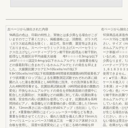
左ページから抽出された内容
右ページから抽出
96商品の色は、印刷の特性上、実物とは多少異なる場合がござ
97床商品名床造作
いますのでご了承ください。掲載価格には、消費税、ガラス代
ベース15をご使
（ガラス組込商品を除く）、組立代、取付費、運賃等は含まれ
さい。サイズ（m
ておりません。スーパーセラミックス仕上げスーパーセラミッ
ホルムアルデヒド対
クス仕上げなしハーティーブラウン耐干割れ処理あり耐干割れ
ーク単板○F☆☆
処理なし性能区分平均値最大値備 考F☆☆☆☆0.3mg/p以下
いるため、カタロ
JASF☆☆☆☆認定0.4mg/p以下ホルムアルデヒド放散量合板な
少異なります。1
どの接着剤等に含まれているホルムアルデヒドの発生を抑えま
ハーティーブラウ
した。大腸菌抗菌フロア2.7×105cells/ml10以下
１,８１８３０３
9.8×105cells/ml10以下初期菌数6時間後初期菌数6時間後黄色ブ
使用できません。商品
ドウ状球菌ドロップ法による生菌数測定試験それぞれの床に細
㎡）●寸法：厚み
菌の入った液を数滴落とし6時間後に洗浄。その洗浄液を寒天に
ケース６枚入り（
入れ48時間培養する。抗菌効果試験結果（6時間経過後の菌数の
３本溝）オーク単
変化）不快なホルムアルデヒドの発生を抑制表面材の塗膜中に
ウン色）色）ベー
配合した抗菌剤が、大腸菌などの細菌に対して高い抗菌効果を
り耐干割れ抗菌ワ
発揮。安全性の高い抗菌剤を使用しています。抗菌効果を長時
ホルムアルデヒド
間持続ピアノ、食器棚などの重量物の多い部屋に適した15mm
しているため、結
厚さ。12mm厚さに比べ強度が約60％アップ（当社比）してい
表面の変色・ひび
ます。※重量物の脚部にはインシュレーターや板などを敷き、
が生じる場合があ
重量を分散させてください。優れた強度を備えた厚さ15mmカ
ください。ホット
ラーバリエーションベース15根太工法 一般フロア床材クロス
ない場合は受注か
合板を使用し、湿度や温度変化によって起こる材の伸縮を抑
品。在庫がない場