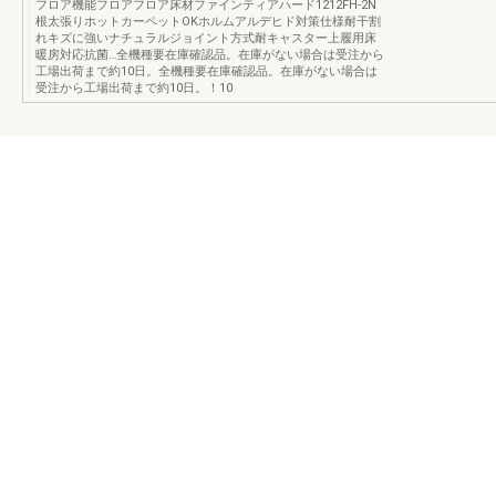
フロア機能フロアフロア床材ファインティアハード1212FH-2N
根太張りホットカーペットOKホルムアルデヒド対策仕様耐干割
れキズに強いナチュラルジョイント方式耐キャスター上履用床
暖房対応抗菌…全機種要在庫確認品。在庫がない場合は受注から
工場出荷まで約10日。全機種要在庫確認品。在庫がない場合は
受注から工場出荷まで約10日。！10