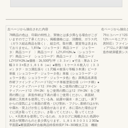
左ページから抽出された内容
右ページから抽出
78商品の色は、印刷の特性上、実物とは多少異なる場合がござ
79エコハード12
いますのでご了承ください。掲載価格には、消費税、ガラス代
12Yハーモニア
（ガラス組込商品を除く）、組立代、取付費、運賃等は含まれ
房対応）ファイン
ておりません。1,818●〈ジェラータ〉商品コード ジェラー
ィア12ムク床15
タ〉商品コード 〉商品コード LZYJFH2NJ●〈ショコラー
造作材床暖房シス
デ〉商品コード ショコラーデ〉商品コード 〉商品コード
LZYSFH2NJ●価格：26,500円/坪（３.３㎡）●寸法：厚み１２×
幅３０３×長さ１,８１８（㎜）●梱包：１ケース６枚入り（３.３
㎡）タテ・ヨコ溝乱張り（１尺幅４枚張り等幅３本溝）ビーチ
単板（ショコラーデ・ジェラータ色）単板（ショコラーデ・ジ
ェラータ色）ショコラーデ・ジェラータ色）色）床商品名床造
作材ファインティアハード12ビーチ単板塗装仕様（バーチ柄）●
ファインティアハード12〈FH-2N〉をご使用の際にはファイン
ティアハード12〈FH-2N〉をご使用の際には12〈FH-2N〉をご使
用の際には 床造作材は下表の通りご使用ください。表面材、
基材に天然木を使用している為、結露や漏水・水こぼし・床下
からの湿気により表面の変色・ひび割れ・フクレ､基材のはがれ
や腐れ・突上げが生じる場合があります。水に濡れた場合はす
ぐに拭き取ってください。き取ってください。取ってくださ
い。※天然木を使用しているため、カタログに掲載された色調や
木目が実際のものと多少異なります。１,８１８３０３１２303●
平面図●断面図MDF合板商品特長特長P.74~303根太工法 機能