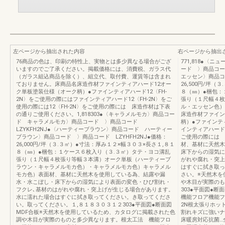
左ページから抽出された内容
右ページから抽出
76商品の色は、印刷の特性上、実物とは多少異なる場合がござ
771,818●〈
いますのでご了承ください。掲載価格には、消費税、ガラス代
ード 〉商品コー
（ガラス組込商品を除く）、組立代、取付費、運賃等は含まれ
エッセン〉商品コー
ておりません。床商品名床造作材ファインティアハード12オー
26,500円/坪
ク単板塗装仕様（オーク柄）●ファインティアハード12〈FH-
８（㎜）●梱包：
2N〉をご使用の際にはファインティアハード12〈FH-2N〉をご
張り（１尺幅４枚
使用の際には12〈FH-2N〉をご使用の際には 床造作材は下表
ル・エッセン色）
の通りご使用ください。1,818303●〈キャラメルモカ〉商品コー
床造作材ファイン
ド キャラメルモカ〉商品コード 〉商品コード
柄）●ファインテ
LZYKFH2NJ●〈ハーティーブラウン〉商品コード ハーティー
インティアハード1
ブラウン〉商品コード 〉商品コード LZYHFH2NJ●価格：
ご使用の際には 
26,000円/坪（３.３㎡）●寸法：厚み１２×幅３０３×長さ１,８１
材、基材に天然木
８（㎜）●梱包：１ケース６枚入り（３.３㎡）タテ・ヨコ溝乱
床下からの湿気に
張り（１尺幅４枚張り等幅３本溝）オーク単板（ハーティーブ
がれや腐れ・突上
ラウン・キャラメルモカ色）・キャラメルモカ色）キャラメル
はすぐに拭き取っ
モカ色）表面材、基材に天然木を使用している為、結露や漏
さい。※天然木を
水・水こぼし・床下からの湿気により表面の変色・ひび割れ・
や木目が実際のも
フクレ､基材のはがれや腐れ・突上げが生じる場合があります。
303●平面図●断
水に濡れた場合はすぐに拭き取ってください。き取ってくださ
機能フロア機能フ
い。取ってください。１,８１８３０３１２303●平面図●断面図
2N根太張りホッ
MDF合板※天然木を使用しているため、カタログに掲載された色
割れキズに強いナ
調や木目が実際のものと多少異なります。根太工法 機能フロ
床暖房対応抗菌…