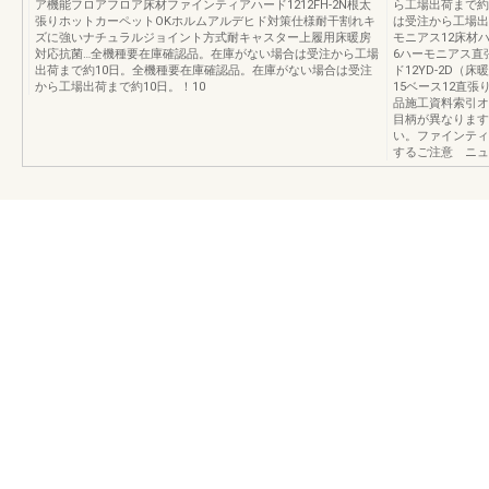
ア機能フロアフロア床材ファインティアハード1212FH-2N根太
ら工場出荷まで約
張りホットカーペットOKホルムアルデヒド対策仕様耐干割れキ
は受注から工場出荷
ズに強いナチュラルジョイント方式耐キャスター上履用床暖房
モニアス12床材
対応抗菌…全機種要在庫確認品。在庫がない場合は受注から工場
6ハーモニアス直
出荷まで約10日。全機種要在庫確認品。在庫がない場合は受注
ド12YD-2D（
から工場出荷まで約10日。！10
15ベース12直
品施工資料索引オ
目柄が異なります
い。ファインティ
するご注意 ニュ