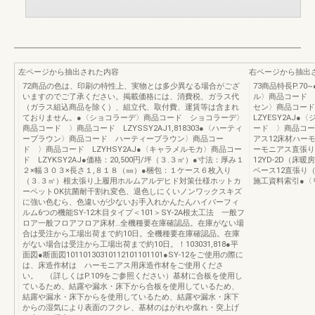
左ページから抽出された内容
右ページから抽出
72商品の色は、印刷の特性上、実物とは多少異なる場合がござ
73商品特長P.7
いますのでご了承ください。掲載価格には、消費税、ガラス代
ル〉商品コード 〉商
（ガラス組込商品を除く）、組立代、取付費、運賃等は含まれ
セン〉商品コー
ておりません。●〈ショコラーデ〉商品コード ショコラーデ〉
LZYESY2AJ
商品コード 〉商品コード LZYSSY2AJ1,818303●〈ハーティ
ード 〉商品コード
ーブラウン〉商品コード ハーティーブラウン〉商品コー
アス12床材ハー
ド 〉商品コード LZYHSY2AJ●〈キャラメルモカ〉商品コー
ーモニアス直張り
ド LZYKSY2AJ●価格：20,500円/坪（３.３㎡）●寸法：厚み１
12YD-2D（床
２×幅３０３×長さ１,８１８（㎜）●梱包：１ケース６枚入り
ベース12直張り
（３.３㎡）根太張り上履用ホルムアルデヒド対策仕様ホットカ
施工資料索引●〈リ
ーペットOK抗菌耐干割れ変色、退色しにくいノンワックスキズ
に強い色むら、色違いが少ないお手入れかんたんハイパーフィ
ルム6つの機能SY-12木目タイプ＜101＞SY-2A根太工法 一般フ
ロア一般フロアフロア床材…全機種要在庫確認品。在庫がない場
合は受注から工場出荷まで約10日。全機種要在庫確認品。在庫
がない場合は受注から工場出荷まで約10日。！103031,818●平
面図●断面図10110130310112101101101●SY-12をご使用の際に
は、床造作材は ハーモニアス用床造作材をご使用くださ
い。 （詳しくはP.109をご参照ください）基材に合板を使用し
ているため、結露や漏水・床下から合板を使用しているため、
結露や漏水・床下からを使用しているため、結露や漏水・床下
からの湿気により表面のフクレ、基材のはがれや腐れ・突上げ