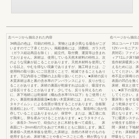
左ページから抽出された内容
右ページから抽出
34商品の色は、印刷の特性上、実物とは多少異なる場合がござ
35エコハード12
いますのでご了承ください。掲載価格には、消費税、ガラス代
12Yハーモニア
（ガラス組込商品を除く）、組立代、取付費、運賃等は含まれ
房対応）ファイン
ておりません。床材は、使用している天然木材料の特性上、次
ィア12ムク床15
のような現象が起こることがあります。天然木材料を使用して
造作材床暖房シス
いる以上、やむを得ない現象でありますが、施工時または、ご
えるためには、床
使用時の取り扱いにご注意頂くことで、軽減できることもあり
してください。床
ます。下記内容をご理解の上お取り扱いください。■床材の反り
布不足が床鳴りの
木質床材は表と裏の含水率のアンバランスにより、反りが生じ
表面の凹凸を無く
ることがあります。床材の裏面が乾燥すれば山反り、吸湿すれ
床材、根太と捨て
ば谷反りすることがあります。少しでも、反りを抑えるため
い。■床下の湿気
に、床下地材には乾燥材（概ね含水率15％以下）をご使用くだ
してください。ま
さい。裏面乾燥裏面吸湿■虫食い木質床材には、まれに、『ヒラ
重床等）をする場
タキクイムシ』による虫害が発生することがあります。合板製
よう乾燥させてく
造過程において、100℃以上の熱がかかるため、製造時に虫が生
の湿気を吸い、フ
存していることはありませんが、保管中、または、施工後に虫
因となります。※
が飛来し、卵を産みつけることがあります。●ヒラタキクイム
下に暖房システム
シ 体長3∼7mmで、幼虫のときに木材を食べて成長し、 床
が発生する部分・
表面に1∼2mm程の穴をあけて木粉とともに脱出します。施工
間・床材と下地材
業者様へ天然木単板を使用した床材は、自然の木材そのものを
こすれ・床材継ぎ
使用するため、床材1枚ごとや各ピースごとに色・柄が異なりま
呼吸をしており、