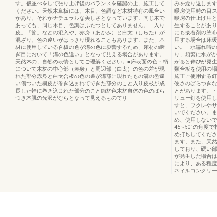
す。仮並べをして張り上げ後のバランスを確認の上、施工して
みを繰り返します
ください。天然木単板には、木目、色調など木材特有の風合い
暖房使用時の目ス
があり、それがナチュラルな美しさとなっています。同じ木で
暖房の仕上げ用と
あっても、同じ木目、色調はふたつとしてありません。「入り
生することがあり
皮」「節」などの混入や、赤身（あかみ）と白太（しらた）が
にも接着剤の塗布
混ざり、色の違いがはっきり現れることもあります。また、基
用する場合は床暖
材に使用している合板の色が溝の色に影響するため、床材の継
い。・水濡れ時の
ぎ目において「溝の色違い」となって見える場合があります。
り、頻繁に水がか
天然木の、自然の表情としてご理解ください。■床表面の色・柄
がると伸びが発生
について木材の中心部（赤身）と周辺部（白太）の色の差が現
類合板を使用の場
れた部分赤身と白太合板の色の差が溝部に現れたもの溝の色違
施工に使用する釘
い傷ついた樹皮が巻き込まれてできた部分のこと入り皮枝が成
硬さのばらつきな
長した幹に巻き込まれた部分のこと節材色木材自体の色のばら
とがあります。・
つき木肌の光沢がむらとなって見えるものてり
リュー釘を使用し
すと、フクレやサ
いでください。ま
め、使用しないで
45∼50°の角
め打ちしてくださ
ます。また、天然
しており、硬い部
が発生した場合は
により、ある程度
ネイルコンクリー