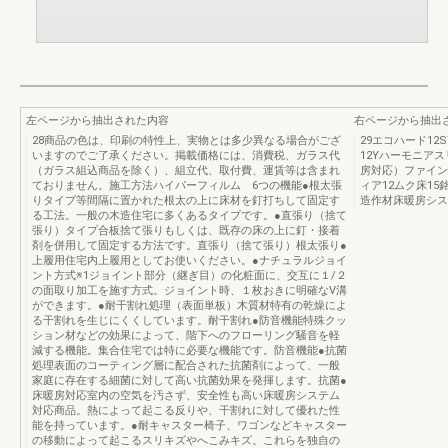
左ページから抽出された内容
右ページから抽出
28商品の色は、印刷の特性上、実物とは多少異なる場合がござ
29エコハード12
いますのでご了承ください。掲載価格には、消費税、ガラス代
12Yハーモニア
（ガラス組込商品を除く）、組立代、取付費、運賃等は含まれ
房対応）ファイン
ておりません。施工方法ハイパーフィルム 6つの機能●根太張
ィア12ムク床15
りタイプ等間隔に置かれた根太の上に床材を釘打ちして固定す
造作材床暖房シス
る工法。一般の木造住宅に多くあるタイプです。●直張り（捨て
張り）タイプ合板捨て張りもしくは、既存の床の上に釘・接着
剤を併用して固定する方法です。直張り（捨て張り）根太張り●
上履用住宅内上履用としてお使いください。●ナチュラルジョイ
ント方式※1ジョイント部分（継ぎ目）の化粧面に、交互に１/２
の面取り加工を施す方式。ジョイント時、１枚おきに明確なV溝
ができます。●耐干割れ処理（表面単板）木質材特有の乾燥によ
る干割れを生じにくくしています。耐干割れ●防音機能特殊クッ
ション材などの効果によって、階下へのフローリング騒音を軽
減する機能。集合住宅では特に必要な機能です。防音機能●抗菌
処理表面のコーティング層に配合された抗菌剤によって、一般
家庭に存在する細菌に対して高い抗菌効果を発揮します。抗菌●
床暖房対応室内の空気を汚さず、安全性も高い床暖房システム
対応商品。熱によって起こる反りや、干割れに対して優れた性
能を持っています。●耐キャスター椅子、ワゴンなどキャスター
の移動によって起こるスリキズやへこみキズ。これらを独自の