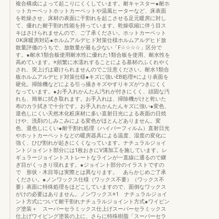
複合構成によって起こりにくくしています。耐キャスター●耐ホ
ットカーペットホットカーペットや温風ヒーターなど、床表面
を乾燥させ、床材の表面に干割れを起こさせる足元暖房に対し
て、優れた耐干割れ性能を持っています。乾燥収縮に伴う目ス
キはさけられませんので、ご了承ください。ホットカーペット
OK床暖房対応●ホルムアルデヒド対策仕様ホルムアルデヒド放
散量評価のうちで、放散量が最も少ない「F☆☆☆☆」区分で
す。●耐水1類合板使用耐水性に優れた1類合板を使用、耐水性を
高めています。※頻繁に水濡れすることによる基材のふくれやく
され、突上げは避けられませんのでご注意ください。耐水1類合
板ホルムアルデヒド対策仕様●キズに強いEB処理※により表面を
硬化。掃除機などによる引っ掻きキズやすりキズがつきにくく
なっています。●お手入れかんたん汚れが付きにくく、頑固な汚
れも、簡単に拭き取れます。お手入れは、掃除機がけと乾いた
布のカラ拭きで十分です。お手入れかんたんキズに強い●変色、
退色しにくい天然木化粧床材に多い直射日光による表面の日焼
けや、洗剤のしみこみによる変色がほとんどありません。変
色、退色しにくい●耐干割れ処理（ハイパーフィルム）直射日光
やホットカーペットなどの暖房器具による温度、湿度の変化に
強く、ひび割れが起きにくくなっています。ナチュラルジョイ
ントジョイント部分には1枚おきにV溝加工を施しています。レ
ギュラージョイントストレートなラインが一直線に通るので継
ぎ目がくっきり現れます。●ジョイント部分のイラストですの
で 形状・木目等は実際とは異なります。 あらかじめご了承
ください。●ノンワックス仕様（ワックス不要）（ワックス不
要）表面に特殊処理をほどこしていますので、面倒なワックス
がけの必要はありません。ノンワックス※1 ナチュラルジョイ
ント方式について耐干割れナチュラルジョイント方式●ワイピン
グ塗装＋ スーパーセラミックス仕上げスーパーセラミックス
仕上げワイピング塗装の上に、さらに特殊樹脂「スーパーセラ