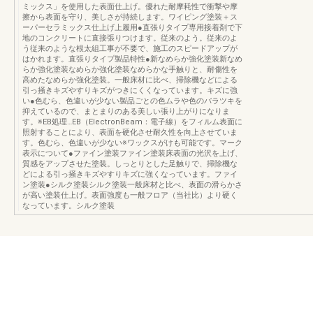
ミックス」を使用した表面仕上げ。優れた耐摩耗性で衝撃や摩
擦から表面を守り、美しさが持続します。ワイピング塗装＋ス
ーパーセラミックス仕上げ上履用●直張りタイプ専用接着剤で下
地のコンクリートに直接張りつけます。従来のよう。従来のよ
う従来のような根太組工事が不要で、施工のスピードアップが
はかれます。直張りタイプ製品特性●新なめらか強化塗装新なめ
らか強化塗装なめらか強化塗装なめらかな手触りと、耐傷性を
高めたなめらか強化塗装。一般床材に比べ、掃除機などによる
引っ掻きキズやすりキズがつきにくくなっています。キズに強
い●色むら、色違いが少ない製品ごとの色ムラや色のバラツキを
抑えているので、まとまりのある美しい張り上がりになりま
す。※EB処理…EB（ElectronBeam：電子線）をフィルム表面に
照射することにより、表面を硬化させ耐久性を向上させていま
す。色むら、色違いが少ない※ワックスがけも可能です。マーク
表示について●ファイン塗装ファイン塗装床表面の光沢を上げ、
質感をアップさせた塗装。しっとりとした足触りで、掃除機な
どによる引っ掻きキズやすりキズに強くなっています。ファイ
ン塗装●シルク塗装シルク塗装一般床材と比べ、表面の滑らかさ
が高い塗装仕上げ。表面強度も一般フロア（当社比）より硬く
なっています。シルク塗装