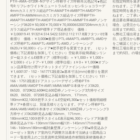
PTH−AMA−0720R−Nデザイン呼称サイズ呼称吊元色記号●色記
社指定時間を過ぎ
号R:リフレホワイトN:ニュートラルE:エッセンS:ショコラーデ
かねます。ご了承
4mmカスミガラス組込PTH-AMAPTH-AMBPTH-AMDPTH-
指定時間を過ぎた
AMFPTH-AMM4mmカスミガラス組込サイズ呼称PTH-
ねます。ご了承い
AMAPTH-AMBPTH-AMDPTH-AMFPTH-AMMPTH-AMPノンケ
産品要在庫確認品
ーシング0620￥50,000￥70,000￥70,0000652007204mmカスミ
場合、は受注から
ガラス組込PTH-AMP標準ドア埋込沓摺り 価格：
出荷まで約8日。
￥3,00019.41.913214.514.5422.53312.112.117.8溝フタツバ付薄
ら弊社工場出荷ま
沓摺り 価格：￥3,000■沓摺りPTL-AMAPTL-AMBPTL-AMDサ
日。は受注から弊
イズ呼称PTL-AMAPTL-AMBPTL-AMDノンケーシング
をご確認ください
0620J￥50,000トイレドア■把手把手を変更できます。（セット
弊社工場出荷まで
価格に下記差額を加算してください）空錠表示錠簡易錠シリン
まで約5日。の場合
ダー錠スタイルE標準ドア（標準仕様）＋￥1,000＋￥1,000＋
￥2,000トイレドア−￥1,000（標準仕様）±￥0＋￥1,000■オプシ
ョン品床取付け用マグネットタイプファインシルバー価格
￥1,600137・152・1617712段差2●基本寸法(mm)沓摺りを選択
できます。（セット価格に下記金額を加算してください）151・
166・17512段差2ドアストッパーデザイン呼称PTH-
AMA/AMB/AMDPTH-AMF/AMM/AMP①本体サイズ0620、
06520、0720¥22,600¥42,600②枠ノンケーシング3方枠サイズ
0620、06520、0720枠見込み幅156mm、171mm、
180mm¥22,100③把手スタイルE空錠¥5,300●セット価格明細標
準ドア※沓摺りは、別途見積りとなります。デザイン呼称PTL-
AMA/AMB/AMD①本体サイズ0620¥21,600②枠ノンケーシング3
方枠サイズ0620枠見込み幅156mm、171mm、
180mm¥22,100③把手スタイルE表示錠¥6,300トイレドア対象壁
厚枠見込み116∼130mm156mm幅131∼145mm171mm幅
146∼160mm180mm幅対象壁厚ノンケーシング枠●枠見込みク
ローゼット室内ドア室内引戸調整方法基本寸法納まり図商品コ
ード一覧使用上のご注意資料玄関収納造作材階段床材価格表ク