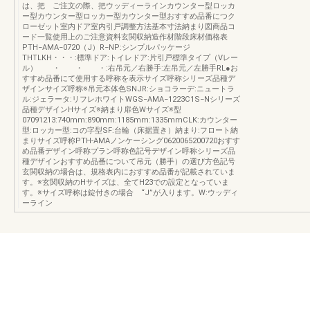
は、把 ご注文の際、把ウッディーラインカウンター型ロッカ
ー型カウンター型ロッカー型カウンター型おすすめ品番につク
ローゼット室内ドア室内引戸調整方法基本寸法納まり図商品コ
ード一覧使用上のご注意資料玄関収納造作材階段床材価格表
PTH−AMA−0720（J）R−NP:シンプルパッケージ
THTLKH・・・:標準ドア:トイレドア:片引戸標準タイプ（Vレー
ル） ・ ・ ・:右吊元／右勝手:左吊元／左勝手RL●お
すすめ品番にて使用する呼称を表示サイズ呼称シリーズ品種デ
ザインサイズ呼称※吊元本体色SNJR:ショコラーデ:ニュートラ
ル:ジェラータ:リフレホワイトWGS−AMA−1223C1S−Nシリーズ
品種デザインHサイズ※納まり扉色Wサイズ※型
07091213:740mm:890mm:1185mm:1335mmCLK:カウンター
型:ロッカー型:コの字型SF:台輪（床据置き）納まり:フロート納
まりサイズ呼称PTH-AMAノンケーシング0620065200720おすす
め品番デザイン呼称プラン呼称色記号デザイン呼称シリーズ品
種デザインおすすめ品番について吊元（勝手）の選び方色記号
玄関収納の場合は、規格表内におすすめ品番が記載されていま
す。※玄関収納のHサイズは、全てH23での設定となっていま
す。※サイズ呼称は錠付きの場合 “J”が入ります。W:ウッディ
ーライン