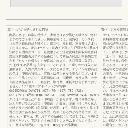
左ページから抽出された内容
右ページから抽出
商品の色は、印刷の特性上、実物とは多少異なる場合がござい
9クローゼット室
ますのでご了承ください。掲載価格には、消費税、ガラス代
資料調整方法基本
（ガラス組込商品を除く）、組立代、取付費、運賃等は含まれ
商品の納期区分に
ておりません。8クローゼット室内ドア室内引戸調整方法基本寸
正式受注後5日目
法納まり図商品コード一覧使用上のご注意資料玄関収納造作材
く）。納期は、弊
階段床材価格表おすすめ品番について商品の発注が簡易的にで
（土・日・祝日は
きる『セット仕様入力』が追加されます。各品種毎に設定し
注分を当日の受注
た“おすすめ品番”を入力することにより、一通りの仕様入力が
注とさせていただ
展開され、入力作業がスムーズになります。デザイン呼称商品
照会等でご確認を
の色は、印刷の特性上、実物とは多少異なる場合がございます
の場合、一括納品
のでご了承ください。掲載価格には、消費税、ガラス代（ガラ
末・年始、ゴール
ス組込商品を除く）、組立代、取付費、運賃等は含まれており
弊社営業所にご確
ません。1011標準ドアトイレドアW呼称
ク、お盆の時期に
060650706W(DW)734（677）754（697）780（723）
い。月火水木金土日月
648（591）H呼称20H(DH)2023（1983）DWWDHH●本 体ガラ
火水木金土日月̶̶●
スには平滑面と凸凹面（印刷面）があります。右吊り枠に吊り
注分となります）
込んだ時ガラスの凸凹（印刷面）が裏面。左吊り枠に吊り込ん
までに発注した場
だ時ガラスの凸凹（印刷面）が表面。●吊 元開く側から見て丁
工場出荷日例1）
番が左側にあるものが左吊元、右側にあるのが右吊元です。左
となります）正式
吊元（L）右吊元（R）おすすめ品番について詳しくは、P.8をご
は、上記納期に沿
参照ください。下記おすすめ品番をシステム上で入力すること
にご確認ください
で、発注が簡易的にできます。■おすすめ品番例
い場合がございま