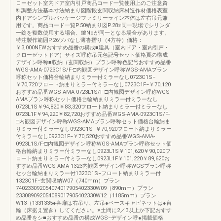
ローゼット室内ドア室内引戸商品コード一覧使用上のご注意資
料調整方法基本寸法納まり図階段玄関収納床材造作材価格表室
内ドアシンプルパッケージファミリーライン本体は左右吊元兼
用です。商品コード一覧P.50納まり図P.28※同一現場でシリンダ
ー錠を複数使用する場合、鍵Noが同一となる場合があります。
特注製作範囲P.26ツバなし薄沓摺り（4方枠）価格：
￥3,000NEWおすすめ品番の構成■建具（室内ドア・室内引戸・
クローゼットドア）サイズ呼称吊元色記号セット価格頁の構成
デザイン呼称■収納（玄関収納）プラン呼称色記号おすすめ品番
WGS-AMA-0723C1S/F-□内観図デザイン呼称WGS-AMAプラン
呼称セット価格台輪納まりミラー付ミラーなし0723C1S−
￥70,720フロート納まりミラー付ミラーなし0723C1F−￥70,120
おすすめ品番WGS-AMA-0723L1S/F-□内観図デザイン呼称WGS-
AMAプラン呼称セット価格台輪納まりミラー付ミラーなし
0723L1S￥94,820￥83,320フロート納まりミラー付ミラーなし
0723L1F￥94,220￥82,720おすすめ品番WGS-AMA-0923C1S/F-
□内観図デザイン呼称WGS-AMAプラン呼称セット価格台輪納ま
りミラー付ミラーなし0923C1S−￥70,920フロート納まりミラー
付ミラーなし0923C1F−￥70,520おすすめ品番WGS-AMA-
0923L1S/F-□内観図デザイン呼称WGS-AMAプラン呼称セット価
格台輪納まりミラー付ミラーなし0923L1S￥101,620￥90,020フ
ロート納まりミラー付ミラーなし0923L1F￥101,220￥89,620お
すすめ品番WGS-AMA-1323内観図デザイン呼称WGSプラン呼称
セッ台輪納まりミラー付1323C1S−フロート納まりミラー付
1323C1F−玄関収納W07（740mm）プラン
740233092054074017905402330W09（890mm）プラン
233089092054089017905402330W12（1185mm）プラン
W13（1331335●各扉は右吊り、左吊●ベースキャビネットは●台
輪（床据え置き）してください。※土間に2／3以上か下記おすす
め品番をシ■おすすめ品番の構成WGS−デザイン呼●掲載価格