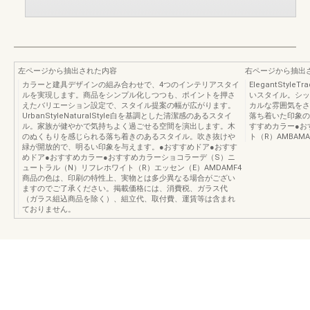
左ページから抽出された内容
右ページから抽出
カラーと建具デザインの組み合わせで、4つのインテリアスタイ
ElegantSty
ルを実現します。商品をシンプル化しつつも、ポイントを押さ
いスタイル。シッ
えたバリエーション設定で、スタイル提案の幅が広がります。
カルな雰囲気をさ
UrbanStyleNaturalStyle白を基調とした清潔感のあるスタイ
落ち着いた印象の
ル。家族が健やかで気持ちよく過ごせる空間を演出します。木
すすめカラー●お
のぬくもりを感じられる落ち着きのあるスタイル。吹き抜けや
ト（R）AMBAMA
緑が開放的で、明るい印象を与えます。●おすすめドア●おすす
めドア●おすすめカラー●おすすめカラーショコラーデ（S）ニ
ュートラル（N）リフレホワイト（R）エッセン（E）AMDAMF4
商品の色は、印刷の特性上、実物とは多少異なる場合がござい
ますのでご了承ください。掲載価格には、消費税、ガラス代
（ガラス組込商品を除く）、組立代、取付費、運賃等は含まれ
ておりません。