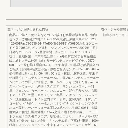
左ページから抽出された内容
右ページから抽出
商品のご購入・使い方などのご相談はお客様相談室商品ご相談
抽出されたテキス
センターご用命は本社〒136-8535東京都江東区大島2-1-10120-
126-001Fax03-3638-8447Tel03-3638-8181VG0900カタログコー
ド初版090502リビング建材 シンプルパッケージ2009年11月1
日発行ホームページ●受付時間‥‥月∼土9：00∼18：００（日・
祝日、夏期休業、年末年始は除く）●外壁材に関する商品相談
は‥‥旭トステム外装（株）サービスデスクナビダイヤル0570-
001-117一般お施主様向けの窓口です有償での修理と部品購入の
ご相談はお客様相談室部品・修理ご相談センター0570-050-095●
受付時間‥‥月∼土9：00∼18：00（日・祝日、夏期休業、年末年
始は除く）トステムショールームのご案内●トステムショールー
ムについての詳しい情報は、ホームページをご覧ください● 4F
スーパーウォール・納得！スクエア、マンションコーナー門
扉、フェンス、カーポート、バルコニー 3F住宅サッシ、玄関
ドア・引戸、外壁、セキュリティ商品 2Fキッチン、バスルー
ム、洗面化粧台、トイレ室内ドア・引戸、玄関収納、床材、ク
ローゼット1F受付、トータルハウジングナビゲーションプラザ
ネスパ屋外スーパーウォール工法体感ハウス〒559-0034 大阪
府大阪市住之江区南港北1-7-62●交通／地下鉄中央線、 ニュー
トラム線「コスモスクエア」駅②番出口より、 サークルバス1
系統（①番のりば）約7分、「トステム前」下車●駐車場／100台
収容トステムショールーム東京トステムショールーム大阪 6F