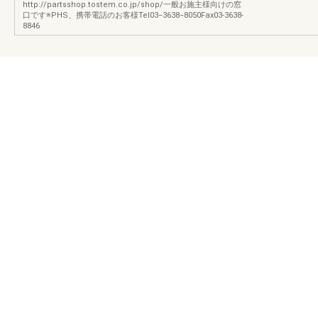
http://partsshop.tostem.co.jp/shop/一般お施主様向けの窓
口です※PHS、携帯電話のお客様Tel03‒3638‒8050Fax03-3638-
8846