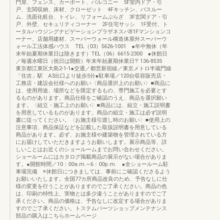
門扉、フェンス、カーポート、バルコニー 5F室内ドア・引
戸、玄関収納、床材、クローゼット 4Fキッチン、バスルー
ム、洗面化粧台、トイレ、リフォームぷらざ 3F玄関ドア・引
戸、外壁、セキュリティコーナー 2F住宅サッシ 1F受付、ト
ータルハウジングナビゲーションプラザネスパB1Fマンションコ
ーナー、店舗用建材、スーパーウォール構造体屋外スーパーウ
ォール工法体感ハウス TEL（03）5626-1001 ●年中無休（年
末年始夏期休業日は除きます）TEL（06）6615-2300 ●休館日
／毎週水曜日（祝日は開館）年末年始夏期休業日〒136-8535
東京都江東区大島2-1-1●交通／都営新宿線／東京メトロ半蔵門線
「住吉」駅 A3出口より徒歩5分●駐車場／120台収容販売店・
工務店・建設会社様へのお願い〈商品選択上のお願い〉■商品に
は、使用用途、場所などを限定するもの、専門施工を必要とす
るものがあります。商品仕様をご確認のうえ、商品を選択願い
ます。〈組立・施工上のお願い〉■商品には、組立・施工説明書
を用意しているものがあります。商品の組立・施工は必ず説明
書に従ってください。〈お施主様引渡し時のお願い〉■使用上の
注意事項、商品保証などを記載した取扱説明書を用意している
商品があります。必ず、お施主様や建築物を管理されている方
にお届けしていただきますようお願いします。展示商品等、詳
しいことはお近くのショールームまでお問い合わせください。
ショールームにはカタログ掲載商品の展示がない場合がありま
す。●開館時間／10：00a.m.∼6：00p.m. ●全ショールーム駐
車場完備 ※休館日につきましては、事前にご確認くださるよう
お願いいたします。全国77カ所商品改良のため、予告なしに仕
様の変更を行うことがありますのでご了承ください。商品の色
は、印刷の特性上、実物とは多少違うことがありますのでご了
承ください。商品の価格は、予告なしに改定する場合がありま
すのでご了承ください。トステムパーツショップメンテナンス
部品の購入はこちらホームページ