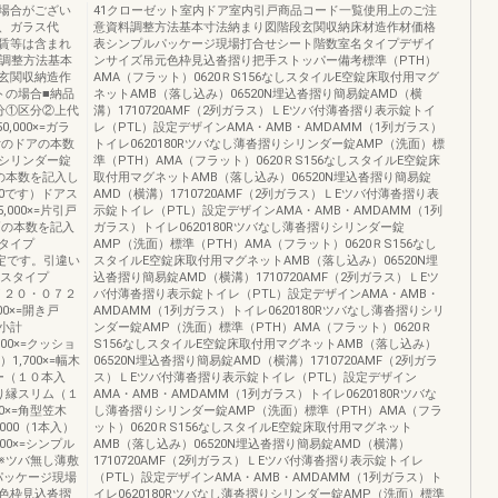
場合がござい
41クローゼット室内ドア室内引戸商品コード一覧使用上のご注
、ガラス代
意資料調整方法基本寸法納まり図階段玄関収納床材造作材価格
賃等は含まれ
表シンプルパッケージ現場打合せシート階数室名タイプデザイ
戸調整方法基本
ンサイズ吊元色枠見込沓摺り把手ストッパー備考標準（PTH）
玄関収納造作
AMA（フラット）0620ＲS156なしスタイルE空錠床取付用マグ
トの場合■納品
ネットAMB（落し込み）06520N埋込沓摺り簡易錠AMD（横
分①区分②上代
溝）1710720AMF（2列ガラス）ＬEツバ付薄沓摺り表示錠トイ
000×=ガラ
レ（PTL）設定デザインAMA・AMB・AMDAMM（1列ガラス）
鍵付のドアの本数
トイレ0620180Rツバなし薄沓摺りシリンダー錠AMP（洗面）標
シリンダー錠
準（PTH）AMA（フラット）0620ＲS156なしスタイルE空錠床
りの本数を記入し
取付用マグネットAMB（落し込み）06520N埋込沓摺り簡易錠
00です）ドアス
AMD（横溝）1710720AMF（2列ガラス）ＬEツバ付薄沓摺り表
,000×=片引戸
示錠トイレ（PTL）設定デザインAMA・AMB・AMDAMM（1列
引戸の本数を記入
ガラス）トイレ0620180Rツバなし薄沓摺りシリンダー錠
タイプ
AMP（洗面）標準（PTH）AMA（フラット）0620ＲS156なし
設定です。引違い
スタイルE空錠床取付用マグネットAMB（落し込み）06520N埋
ラスタイプ
込沓摺り簡易錠AMD（横溝）1710720AMF（2列ガラス）ＬEツ
０７２０・０７２
バ付薄沓摺り表示錠トイレ（PTL）設定デザインAMA・AMB・
,000×=開き戸
AMDAMM（1列ガラス）トイレ0620180Rツバなし薄沓摺りシリ
0×=小計
ンダー錠AMP（洗面）標準（PTH）AMA（フラット）0620Ｒ
0×=クッショ
S156なしスタイルE空錠床取付用マグネットAMB（落し込み）
1,700×=幅木
06520N埋込沓摺り簡易錠AMD（横溝）1710720AMF（2列ガラ
リー（１０本入
ス）ＬEツバ付薄沓摺り表示錠トイレ（PTL）設定デザイン
=廻り縁スリム（１
AMA・AMB・AMDAMM（1列ガラス）トイレ0620180Rツバな
0×=角型笠木
し薄沓摺りシリンダー錠AMP（洗面）標準（PTH）AMA（フラ
000（1本入）
ット）0620ＲS156なしスタイルE空錠床取付用マグネット
600×=シンプル
AMB（落し込み）06520N埋込沓摺り簡易錠AMD（横溝）
※ツバ無し薄敷
1710720AMF（2列ガラス）ＬEツバ付薄沓摺り表示錠トイレ
パッケージ現場
（PTL）設定デザインAMA・AMB・AMDAMM（1列ガラス）ト
色枠見込沓摺
イレ0620180Rツバなし薄沓摺りシリンダー錠AMP（洗面）標準