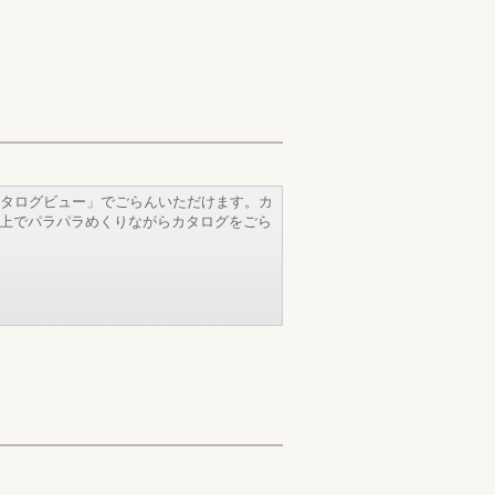
タログビュー」でごらんいただけます。カ
b上でパラパラめくりながらカタログをごら