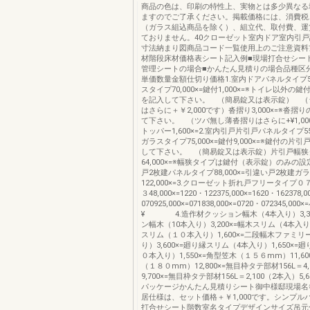
商品の色は、印刷の特性上、実物とは多少異なる
ますのでご了承ください。掲載価格には、消費税
（ガラス組込商品を除く）、組立代、取付費、運
ておりません。40クローゼット室内ドア室内引
寸法納まり図商品コード一覧使用上のご注意資料
材階段床材価格表シート記入例■現場打合せシー
管理シートの場合■かんたん見積りの場合品種区
単価数量金額仕切り価格1.室内ドアパネルタイプ50,
スタイプ70,000×=鍵付1,000×=※トイレ以外の
を記入して下さい。 （簡易錠又は表示錠） （
はさらに＋￥2,000です）沓摺り3,000×=※沓摺
て下さい。 （ツバ無し薄沓摺りはさらに+¥1,0
トッパー1,600×=2.室内引戸片引戸パネルタイプ55
ガラスタイプ75,000×=鍵付9,000×=※鍵付の片
して下さい。 （簡易錠又は表示錠）片引戸幅狭
64,000×=※幅狭タイプは鍵付（表示錠）のみの
戸2枚建パネルタイプ88,000×=引違い戸2枚建ガ
122,000×=3.クローゼット折れ戸フリータイプ
３48,000×=1220・122375,000×=1620・162378
070925,000×=071838,000×=0720・072345,00
¥ 4.造作材クッション幅木（4本入り）3,30
ン幅木（10本入り）3,200×=幅木スリム（4本入り）
スリム（１０本入り）1,600×=二段幅木ファミ
り）3,600×=廻り縁スリム（4本入り）1,650×
０本入り）1,550×=角型笠木（１５６mm）11,60
（１８０mm）12,800×=無目枠タテ部材156L＝4,
9,700×=無目枠タテ部材156L＝2,100（2本入）5,
パッケージかんたん見積りシート御中様邸現場名
居仕様は、セット価格＋￥1,000です。シンプル
打合せシート階数室名タイプデザインサイズ吊元