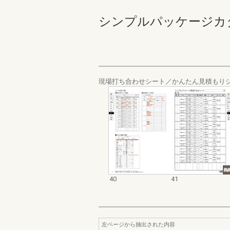
シンプルパッケージカタログ 
現場打ち合わせシート／かんたん見積もり
40
41
左ページから抽出された内容