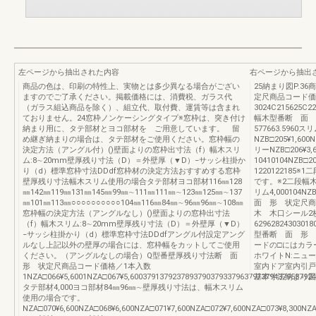
左ページから抽出された内容
右ページから抽出
商品の色は、印刷の特性上、実物とは多少異なる場合がござい
25納まり図P.
ますのでご了承ください。掲載価格には、消費税、ガラス代
定尺商品コード価
（ガラス組込商品を除く）、組立代、取付費、運賃等は含まれ
3024C215625C22
ておりません。24窓枠ノンケーシングタイプ※窓枠は、突き付け
幅木型番断 面 
納まり用に、タテ部材とヨコ部材を ご用意しています。 留
577663.5960ス
め継ぎ納まりの場合は、タテ部材をご使用ください。窓枠幅の
NZB□205¥1,600
決定方法（アングル付）()壁面よりの窓枠出寸法（f）幅木スリ
リーNZB□206¥
ム:8∼20mm壁厚残り寸法（D）＝外壁厚（▼D）−サッシ柱掛か
10410104NZB□20
り（d）標準窓枠寸法DDdf窓枠材の決定方法おすすめする窓枠
122012218
壁厚残り寸法幅木スリム使用の場合タテ部材ヨコ部材116㎜128
です。※2二段幅
㎜142㎜119㎜131㎜145㎜99㎜∼111㎜111㎜∼123㎜125㎜∼137
リム4,000104NZ
㎜101㎜113㎜○○○○○○○○○○104㎜116㎜84㎜∼96㎜96㎜∼108㎜
面 形 状定尺商品
窓枠幅の決定方法（アングルなし）()壁面よりの窓枠出寸法
木 木口シール2
（f）幅木スリム:8∼20mm壁厚残り寸法（D）＝外壁厚（▼D）
62962824303018
−サッシ柱掛かり（d）標準窓枠寸法DDdfアングル付設定アング
型番断 面 形 
ルなし上記以外の壁厚の場合には、窓枠幅をカットしてご使用
ードの□にはカラ
ください。（アングルなしの場合）Q型番壁厚残り寸法断 面
ホワイトN:ニュ
形 状定尺商品コード価格／1本入数
室内ドア室内引戸
1NZA□066¥5,6001NZA□067¥5,60037913792378937903793379637973794379537924
基本寸法納まり図
タテ部材4,000ヨコ部材84㎜96㎜∼壁厚残り寸法は、幅木スリム
使用の場合です。
NZA□070¥6,600NZA□068¥6,600NZA□071¥7,600NZA□072¥7,600NZA□073¥8,300NZA