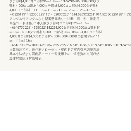
タテ部材4,000ヨコ部材96㎜108㎜∼1NZA□069¥6,6004,000タテ
部材4,000ヨコ部材4,000タテ部材4,000ヨコ部材4,000タテ部材
4,000ヨコ部材11111199㎜111㎜∼111㎜123㎜∼125㎜137㎜
∼C22511314.5203C22511614.5203C22511614.5203C22511914.5203C22512814.53
アングル付アングルなし型番壁厚残り寸法断 面 形 状定尺
商品コード価格／1本入数タテ部材ヨコ部材125㎜137㎜
∼664673C22114525C221142254,000タテ部材4,000ヨコ部材84
㎜96㎜∼4,000タテ部材4,000ヨコ部材96㎜108㎜∼4,000タテ部材
4,000ヨコ部材4,000タテ部材4,0004,0004,000ヨコ部材99㎜111
㎜∼111㎜123㎜
∼661670662671806662663672222222221NZA□507¥5,5001NZA□508¥5,5001NZA□50
入数発注です。造作材クローゼット室内ドア室内引戸調整方法
基本寸法納まり図商品コード一覧使用上のご注意資料玄関収納
造作材階段床材価格表