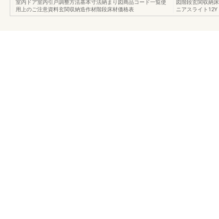
室内ドア室内引戸調整方法基本寸法納まり図商品コード一覧使
図階段玄関収納床
用上のご注意資料玄関収納造作材階段床材価格表
ニアスライト12Y