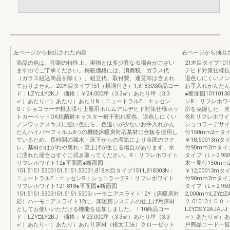
左ページから抽出された内容
右ページから抽出
商品の色は、印刷の特性上、実物とは多少異なる場合がござい
21木目タイプ10
ますのでご了承ください。掲載価格には、消費税、ガラス代
デヒド対策仕様抗
（ガラス組込商品を除く）、組立代、取付費、運賃等は含まれ
退色しにくいノン
ておりません。20木目タイプ151（横溝付き）1,818303商品コー
お手入れかんたんハ
ド：LZY□LY2KJ 価格：￥24,000坪（3.3㎡）あたり坪（3.3
●断面図1011013
㎡）あたり㎡）あたり）あたりN：ニュートラルE：エッセン
ンR：リフレホワ
S：ショコラーデ根太張り上履用ホルムアルデヒド対策仕様ホッ
所を克服した、次
トカーペットOK抗菌耐キャスター耐干割れ変色、退色しにくい
色R:リフレホワイ
ノンワックスキズに強い色むら、色違いが少ないお手入れかん
ショコラーデサイ
たんハイパーフィルム6つの機能床暖房対応基材に合板を使用し
付150mm2mタイ
ているため、長時間の漏水・床下からの湿気により表面のフク
￥18,50013mタ
レ、基材のはがれや腐れ・突上げが生じる場合があります。水
付90mm2mタイプ（
に濡れた場合はすぐに拭き取ってください。R：リフレホワイト
タイプ（L＝2,95
リフレホワイト12●平面図●断面図
木︶見付150mm2
151.5151.5303151.5151.53031,818木目タイプ1511,818303N：
￥12,00013mタ
ニュートラルE：エッセンS：ショコラーデR：リフレホワイト
付90mm2mタイプ（
リフレホワイト121,818●平面図●断面図
タイプ（L＝2,95
151.5151.5303151.5151.5303ハーモニアスライト12Y（床暖房対
2,000mmLZY□
応）ハーモニアスライト12に、床暖房システムの仕上げ用床材
２.01013１５
としてお使いいただける機能を追加しました。！10商品コー
LZY□SY2AJAJ
ド：LZY□LY2BJ 価格：￥23,000坪（3.3㎡）あたり坪（3.3
㎡）あたり㎡）あ
㎡）あたり㎡）あたり）あたり床材（根太工法）クローゼット
戸商品コード一覧