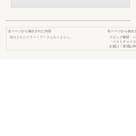
左ページから抽出された内容
右ページから抽出
抽出されたテキストデータはありません。
リビング建材 シン
「ベストチョイス
お届け！第2版,09.