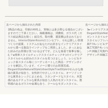
左ページから抽出された内容
右ページから抽出
2商品の色は、印刷の特性上、実物とは多少異なる場合がござい
3●インテリアス
ますのでご了承ください。掲載価格は、消費税、ガラス代（ガ
ElegantStyleNa
ラス組込商品を除く）組立代、取付費、運賃費は含まれており
ガントスタイルナ
ません。InteriorStylei-Roomのコンセプト。それは新しい部屋
スタイルソフトハー
づくりの提案。トステムがあなたのお好きなインテリアスタイ
真P.14レシピ＆デ
ルから選べる製品ラインナップをご用意しました。きっとあな
施工写真P.4レシ
た好みのお部屋が見つかるはずです。どんな食器で食事を愉し
ンP.28施工写真P
む？●簡単スタイルチェックスタイルチェック4つのインテリア
デザインP.30施工
スタイルからお好みのスタイルを見つけましょう。レシピをチ
ェック各スタイル毎にコーディネートした商品・デザインポイ
ントを解説しています。イメージ通りのお部屋完成。
ElegantStyleNaturalStyleUrbanStyleTradStyleやわらかな曲
線の家具が似合う、女性的でやさしいスタイル。オーソドック
スな家具をシックにまとめる、スタンダードなスタイル。木質
感のあるナチュラルな家具が似合う人気のモダンスタイル。透
明感のあるガラスや金属も合う、クールなモダンスタイル。