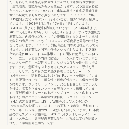
た。あわせて住宅品質確保促進法に基づく住宅性能表示制度
「空気環境」性能等級の表示も改正されます。安心宣言安心宣
言ホルムアルデヒドについては、建築基準法と住宅品質確保促
進法の規定で最も発散が少ない区分です。『F☆☆☆☆』対応
『13物質』対応トルエン・キシレンなど、他の12物質も削減し
ています。（2003年6月より）12物質も削減しています。
（2003年6月より）物質も削減しています。（2003年6月より）
2003年6月より）年6月より）6月より）月より）すべての規制対
象商品は、内装仕上げ材としての使用制限を受けません。規制
対象外の商品についても『F☆☆☆☆』対応商品と同等の仕様と
なっております。F☆☆☆☆』対応商品と同等の仕様となってお
ります。』対応商品と同等の仕様となっております。ドア床材
空気の流れ■FKシート（本体用シート）面材に使用しているFK
シートには、表面層の内側に防湿シートを入れています。水分
の出入りを抑え、木製建具に起こりがちな反りを最小限に抑え
ます。また、意匠性を向上させるためグロスマット手法を用
い、よりリアルな木目の立体感を再現しました。■HPJシート
（枠用シート）建具枠には非塩ビ系HPJシートを採用していま
す。意匠面だけでなく、耐久性・耐摩耗性などにも優れた性能
を持ちます。ファミリーラインは、安心もお届けします。反り
を抑え、塩素を含まないシートを表面シートに採用していま
す。原紙原紙防湿シート印刷柄トップコートマット印刷（シー
ト構成）商品エコラベル環境性能特長・ファミリーライン
（FL）の木質建材は、JIS・JAS規程および大臣認定の
F☆☆☆☆品を使用しています。・表面材・接着剤・塗料はトル
エン・キシレン等、他のVOC12物質も削減しています。PF本商
品のアセスメント実施時期：2008年3月ファミリーライン（FL）
は、トステムの「環境配慮型商品設計」の視点に基づき開発さ
れた、「環境配慮型商品」です。