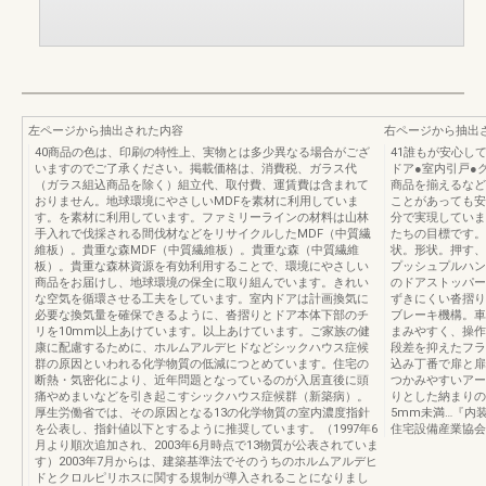
左ページから抽出された内容
右ページから抽出
40商品の色は、印刷の特性上、実物とは多少異なる場合がござ
41誰もが安心し
いますのでご了承ください。掲載価格は、消費税、ガラス代
ドア●室内引戸●
（ガラス組込商品を除く）組立代、取付費、運賃費は含まれて
商品を揃えるなど
おりません。地球環境にやさしいMDFを素材に利用していま
ことがあっても安
す。を素材に利用しています。ファミリーラインの材料は山林
分で実現していま
手入れで伐採される間伐材などをリサイクルしたMDF（中質繊
たちの目標です。
維板）。貴重な森MDF（中質繊維板）。貴重な森（中質繊維
状。形状。押す、
板）。貴重な森林資源を有効利用することで、環境にやさしい
プッシュプルハン
商品をお届けし、地球環境の保全に取り組んでいます。きれい
のドアストッパー
な空気を循環させる工夫をしています。室内ドアは計画換気に
ずきにくい沓摺り
必要な換気量を確保できるように、沓摺りとドア本体下部のチ
ブレーキ機構。車
リを10mm以上あけています。以上あけています。ご家族の健
まみやすく、操作
康に配慮するために、ホルムアルデヒドなどシックハウス症候
段差を抑えたフラ
群の原因といわれる化学物質の低減につとめています。住宅の
込み丁番で扉と扉
断熱・気密化により、近年問題となっているのが入居直後に頭
つかみやすいアー
痛やめまいなどを引き起こすシックハウス症候群（新築病）。
りとした納まりの
厚生労働省では、その原因となる13の化学物質の室内濃度指針
5mm未満…『内
を公表し、指針値以下とするように推奨しています。（1997年6
住宅設備産業協会
月より順次追加され、2003年6月時点で13物質が公表されていま
す）2003年7月からは、建築基準法でそのうちのホルムアルデヒ
ドとクロルピリホスに関する規制が導入されることになりまし