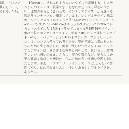
う贅沢。「シンプ
1「i-Room」。それは住まう人のスタイルと調和する、トステ
暮らし方。そ
ムからのインテリア提案です。あなたの想い描く理想の住ま
まれる、“ゆと
い、理想の暮らしに合わせて、インテリアテイストから選べる
製品ラインナップをご用意しています。レシピ＆デザイン施工
例インテリアスタイルチェック選べる4つのインテリアスタイル
●アーバンスタイルP.4P.22●ナチュラルスタイルP.12P.30●エレ
ガントスタイルP.16P.34●トラッドスタイルP.18P.36デザイン・
価格一覧P.38ファミリーラインご紹介P.40リビング建材コンセプ
トP.46カラーバリエーションP.42トステムの「ファミリーライ
ン」は、シンプルライフの考え方を、室内空間にも求める人た
ちのために生まれました。簡素で美しい住宅スタイルにマッチ
するデザインは、さまざまな家具と調和して、自分らしい空間
アレンジも思いのまま。さらに、安心や安全など、暮らしに必
要な要素を追求した機能が、住み心地の良い快適な空間を創り
だします。さあ、「ファミリーライン」で、“わたしらしい”空
間づくり、始めてみませんか。ゆとりあるシンプルライフを、
あなたに。