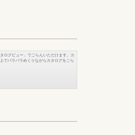
タログビュー」でごらんいただけます。カ
b上でパラパラめくりながらカタログをごら