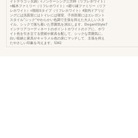
イトテラコッタ調）○ノンケーシング三方枠（リフレホワイト）
○幅木ファミリー（リフレホワイト）○廻り縁ファミリー（リフ
レホワイト）○階段Sタイプ（リフレホワイト）4室内ドアリビ
ングには洗面室にはトイレには寝室、子供部屋にはエレガント
スタイル“シック”やわらかい色調で主張を抑えた大人しいスタ
イル。シックで落ち着いた雰囲気を演出します。ElegantStyle7
インテリアコーディネートのポイントホワイトのドアに、ホワ
イト色を引き立てる壁紙や家具を配して、シックな雰囲気に。
白い収納と家具がキャラメル色の床にマッチして、主張を抑え
たやさしい印象を与えます。5342