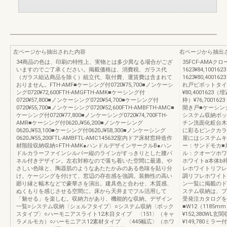
左ページから抽出された内容
右ページから抽出
34商品の色は、印刷の特性上、実物とは多少異なる場合がござ
35FCF-AMA
いますのでご了承ください。掲載価格は、消費税、ガラス代
1623¥84,100
（ガラス組込商品を除く）組立代、取付費、運賃費は含まれて
1623¥80,400
おりません。FTH-AMF■ケーシング付0720¥75,700■ノンケーシ
れ戸ピボットタイ
ング0720¥72,600FTH-AMGFTH-AMK■ケーシング付
¥80,4001623
0720¥57,800■ノンケーシング0720¥54,700■ケーシング付
枠）¥76,70016
0720¥55,700■ノンケーシング0720¥52,600FTH-AMBFTH-AMC■
開き戸■ケーシング付0
ケーシング付0720¥77,800■ノンケーシング0720¥74,700FTH-
システム収納ボッ
AMR■ケーシング付0620J¥56,200■ノンケーシング
チン洗面化粧台木
0620J¥53,100■ケーシング付0620J¥58,300■ノンケーシング
に彩るピンクカラ
0620J¥55,200FTL-AMBFTL-AMC145632室内ドア床材窓枠造作
屋にはシステムキ
材階段収納収納○FTH-AMK●ハンドルデザインサークルB●ハン
ー：サンドモカ■
ドルカラーファインシルバー縦のラインがすっきりとした腰パ
ル：クオーツホワ
ネル付きデザイン。左右対称なので落ち着いた空間に最適。や
ホワイトa本体b
さしい色味と、陶器肌のようなあたたかみのある色味を貼り分
レホワイトリフレ
け。ケージングを付けて、窓辺の存在感を強調。装飾性の高い
調リフレホワイト
廻り縁と幅木などで豪華さを演出。建具色と合わせ、木質感、
ン一覧に掲載のド
ぬくもりを感じさせる空間に。床から天井までフル活用して
ステム収納は、プ
「魅せる」を楽しむ。収納力があり、機能的な収納。デザイン
受発注カタログを
一覧○システム収納〈シェルフタイプ〉○システム収納〈ボック
■W12（1185m
スタイプ〉○ハーモニアスライト12木目タイプ 〈151〉（キャ
¥152,380WL
ラメルモカ）○ハーモニアス12素材タイプ 〈445幅広〉（ホワ
¥149,780ミラー付