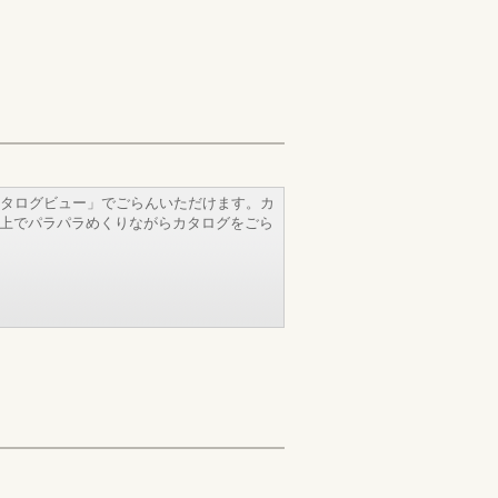
タログビュー」でごらんいただけます。カ
b上でパラパラめくりながらカタログをごら