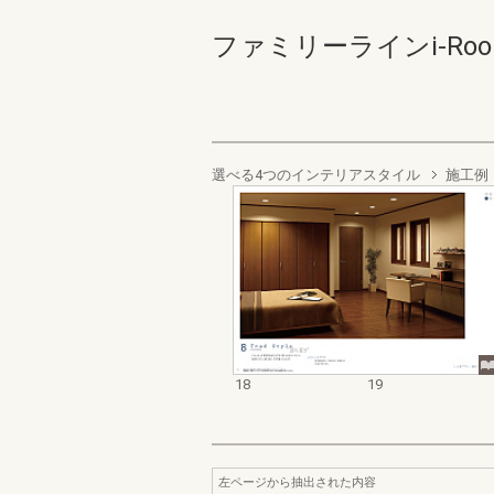
ファミリーラインi-Roomカ
選べる4つのインテリアスタイル
施工例
18
19
左ページから抽出された内容