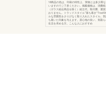
18商品の色は、印刷の特性上、実物とは多少異
いますのでご了承ください。掲載価格は、消費税
（ガラス組込商品を除く）組立代、取付費、運賃
おりません。トラッドスタイル“落ち着き”TradSt
ルな雰囲気をさりげなく取り入れたスタイル。気
ち着いた印象を与えます。居心地の良い、気取ら
生活を求める方。こんな人におすすめ