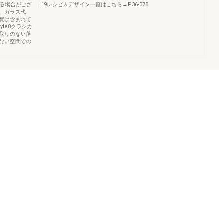
なる場合がござ
19レシピ＆デザイン一覧はこちら→P.36-378
、ガラス代
費は含まれて
yle8クラシカ
取りのない落
ない空間での