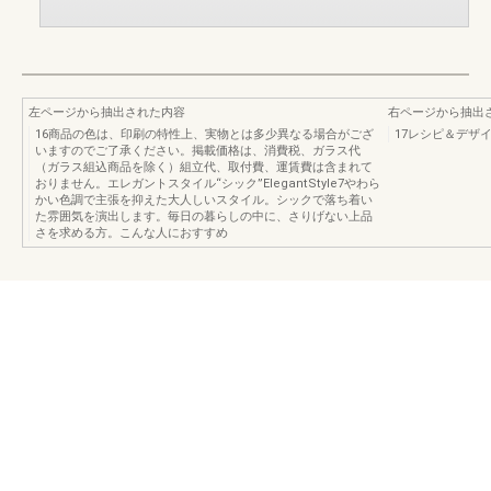
左ページから抽出された内容
右ページから抽出
16商品の色は、印刷の特性上、実物とは多少異なる場合がござ
17レシピ＆デザイン
いますのでご了承ください。掲載価格は、消費税、ガラス代
（ガラス組込商品を除く）組立代、取付費、運賃費は含まれて
おりません。エレガントスタイル“シック”ElegantStyle7やわら
かい色調で主張を抑えた大人しいスタイル。シックで落ち着い
た雰囲気を演出します。毎日の暮らしの中に、さりげない上品
さを求める方。こんな人におすすめ