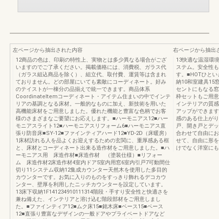
左ページから抽出された内容
右ページから抽出
12商品の色は、印刷の特性上、実物とは多少異なる場合がござ
13快適な温湿環
いますのでご了承ください。掲載価格には、消費税、ガラス代
ステム。安全性も
（ガラス組込商品を除く）、組立代、取付費、運賃等は含まれ
す。■HOTひと
ておりません。どの部屋にいても素敵にコーディネート。好み
納10和室建具1
のテイストが一棟分の品揃えで統一できます。商品体系
セントにもなる窓
CoordinateItemコーディネート・アイテム住まいの中でインテ
枠セットもご用意して
リアの基調となる床材。一般的なものに加え、新技術を用いた
インテリアの質感
高機能床材をご用意しました。優れた機能と豊富な色柄でお客
アップができます
様のさまざまなご要望にお応えします。■ハーモニアス12■ハー
感のある仕上がり
モニアスライト12■ハーモニアスリフォーム6■ハーモニアス直
戸、開き戸とデッ
張り防音床■SY-12■ファインティアハード12■YD-2D（床暖房）
合わせて自由にお
1床材訪れる人を品よくお迎えするための玄関に、重厚感ある框
せて、自由に形を
と、床材とコーディネート出来る造作材をご用意しました。■ハ
けでなく洋室にも
ーモニアス用 床造作材■床造作材 （塗装仕様）■リフォー
ム 床造作材2床造作材4室内ドア5室内用窓6室内引戸7可動間仕
切り11システム収納12集成カウンター天然木を使用した多目的
カウンターです。お気に入りのものをすっきり飾れるデコカウ
ンター、壁厚を利用したニッチカウンターを設定しています。
13床下収納1F141234910111314階段・手すり安全性と快適さを
兼ね備えた、インテリアと溶け込む階段部材をご用意しまし
た。■ファインティア12■ムク床15■銘木床■ベース15■ベース
12■直張り豊富なデザインの一般ドアやプライベートドアなど