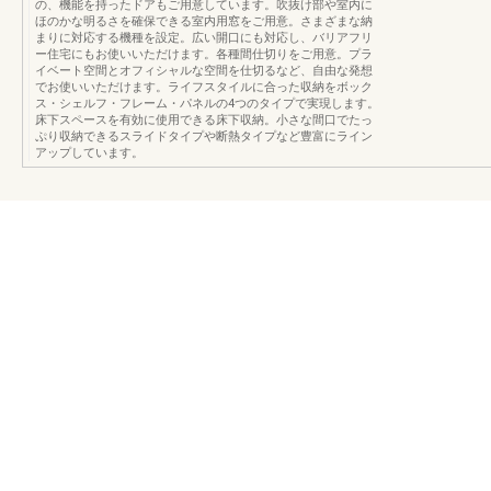
の、機能を持ったドアもご用意しています。吹抜け部や室内に
ほのかな明るさを確保できる室内用窓をご用意。さまざまな納
まりに対応する機種を設定。広い開口にも対応し、バリアフリ
ー住宅にもお使いいただけます。各種間仕切りをご用意。プラ
イベート空間とオフィシャルな空間を仕切るなど、自由な発想
でお使いいただけます。ライフスタイルに合った収納をボック
ス・シェルフ・フレーム・パネルの4つのタイプで実現します。
床下スペースを有効に使用できる床下収納。小さな間口でたっ
ぷり収納できるスライドタイプや断熱タイプなど豊富にライン
アップしています。