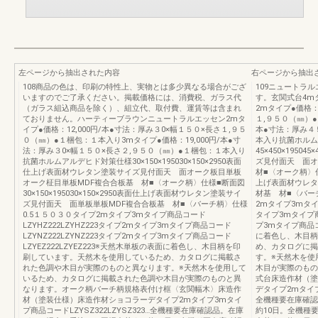
左ページから抽出された内容
右ページから抽出
108商品の色は、印刷の特性上、実物とは多少異なる場合がござ
109ニュートラ
いますのでご了承ください。掲載価格には、消費税、ガラス代
す。玄関式台4mタイ
（ガラス組込商品を除く）、組立代、取付費、運賃等は含まれ
2mタイプ●価格：
ておりません。ハーティーブラウンニュートラルエッセン2mタ
１,９５０（㎜）●
イプ●価格：12,000円/本●寸法：厚み３0×幅１５０×長さ１,９５
本●寸法：厚み４
０（㎜）●１梱包：１本入り3mタイプ●価格：19,000円/本●寸
本入り抗菌ホルム
法：厚み３0×幅１５０×長さ２,９５０（㎜）●１梱包：１本入り
45×450×195
抗菌ホルムアルデヒド対策仕様30×150×195030×150×2950表面
ズ見付面天 面
仕上げ表面材ウレタン塗装サイズ見付面天 面オーク板目単板
材■〈オーク柄〉仕様■
オーク柾目単板MDF複合合板基 材■〈オーク柄〉仕様■断面図
上げ表面材ウレタ
30×150×195030×150×2950表面仕上げ表面材ウレタン塗装サイ
材基 材■〈バー
ズ見付面天 面単板単板MDF複合合板基 材■〈バーチ柄〉仕様
2mタイプ3mタイプ
0.5１５０３０タイプ2mタイプ3mタイプ商品コード
タイプ3mタイプ商品
LZYHZ222LZYHZ223タイプ2mタイプ3mタイプ商品コード
プ3mタイプ商品コー
LZYNZ222LZYNZ223タイプ2mタイプ3mタイプ商品コード
に着色し、木目柄
LZYEZ222LZYEZ223※天然木単板の表面に着色し、木目柄を印
め、カタログに掲
刷しています。天然木を使用しているため、カタログに掲載さ
す。※天然木を使
れた色調や木目が実際のものと異なります。※天然木を使用して
木目が実際のもの
いるため、カタログに掲載された色調や木目が実際のものと異
式台床造作材（塗
なります。オーク柄バーチ柄規格表付け框〈玄関幅木〉床造作
デタイプ2mタイプ3
材（塗装仕様）床造作材ショコラーデタイプ2mタイプ3mタイ
全機種要在庫確認
プ商品コードLZYSZ322LZYSZ323…全機種要在庫確認品。在庫
約10日。全機種