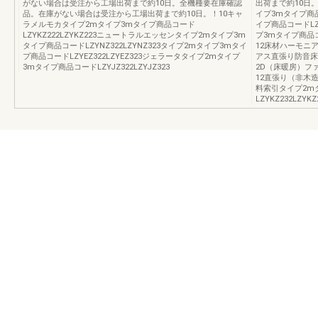
がない場合は受注から工場出荷まで約10日。全機種要在庫確認
出荷まで約10日
品。在庫がない場合は受注から工場出荷まで約10日。！10キャ
イプ3mタイプ商品コ
ラメルモカタイプ2mタイプ3mタイプ商品コード
イプ商品コードLZ
LZYKZ222LZYKZ223ニュートラルエッセンタイプ2mタイプ3m
プ3mタイプ商品コー
タイプ商品コードLZYNZ322LZYNZ323タイプ2mタイプ3mタイ
12床材ハーモニ
プ商品コードLZYEZ322LZYEZ323ジェラータタイプ2mタイプ
アス直張り防音床
3mタイプ商品コードLZYJZ322LZYJZ323
2D（床暖房）フ
12直張り（非木
料索引タイプ2m
LZYKZ232LZY