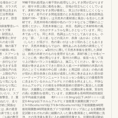
なる場合がござ
99耐干割れ処理あり耐干割れ処理なし少しすき間が広がります
税、ガラス代
が、雄サネ部上面に着色を施し、目地が目立ちにくくしていま
賃等は含まれ
す。床材の伸びをすき間が吸収し、突上げが発生しにくくなっ
工法専用床
ています。若干のすき間低湿度のとき高湿度のとき着色部商品
できます。防音
規格P.100~『直張り』は天然木の素材感と風合いを生かした床
。
材です。天然木特有の模様や色のバラツキなどをご理解の上ご
0４000床衝撃音レベ
使用ください。天然木単板には、木目、色調など木材特有の風
（スラブ厚
合いがあり、それがナチュラルな美しさとなっています。同じ
定：財団法人
木であっても、同じ木目、色調はふたつとしてありません。小
床衝撃音に対す
さな「節」「入り皮」などの混入や、赤身（あかみ）と白太
人の走り回
（しらた）が混ざり、色の違いがはっきり現れることもありま
音、物の落下
すが、天然木単板ならではの、個性あふれる自然の表情として
保L-45L-
ご理解ください。●取付けに際して天然木単板を使用した床材
る状態・スプーンを
は、自然の木材そのものを使用するため、床材1枚ごとや各ピー
・上階の生活
スごとに色・柄が異なります。取付けの際は、仮並べをして張
・歩行などが
り上げ後のバランスを確認の上、施工してください。傷ついた
を引きずる音
樹皮が巻き込まれてできた部分入り皮バーチ材独特の木肌の光
上階住戸の生
沢のことてり木材の中心部（赤身）と周辺部（白太）の色の差
・上階住戸の
が現れた部分赤身と白太枝が成長した幹に巻き込まれた部分節
はあまりない
ハーティーブラウンニュートラルエッセン合板などの接着剤等
なり気になる
に含まれているホルムアルデヒドの発生を抑えました。不快な
がかなり気に
ホルムアルデヒドの発生を抑制表面材の塗膜中に配合した抗菌
種類あります。
剤が、大腸菌などの細菌に対して高い抗菌効果を発揮。安全性
引いたり、スプ
の高い抗菌剤を使用しています。抗菌効果を長時間持続性能区
衝撃音。2．重
分平均値最大値備 考F☆☆☆☆0.3mg/p以下JASF☆☆☆☆認
跳ねたり、走り
定0.4mg/p以下ホルムアルデヒド放散量大腸菌抗菌フロア
げ材に関係せ
2.7×105cells/ml10以下9.8×105cells/ml10以下初期菌数6時間
とは…床の遮音
後初期菌数6時間後黄色ブドウ状球菌ドロップ法による生菌数測
の床で生じる音
定試験それぞれの床に細菌の入った液を数滴落とし6時間後に洗
 ◇L値の数字
浄。その洗浄液を寒天に入れ48時間培養する。抗菌効果試験結