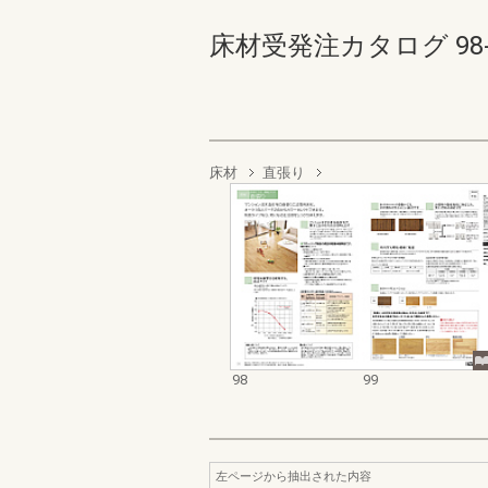
床材受発注カタログ 98-99
床材
直張り
98
99
左ページから抽出された内容