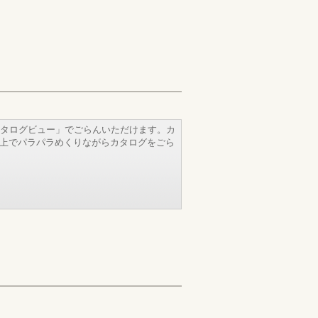
タログビュー」でごらんいただけます。カ
b上でパラパラめくりながらカタログをごら