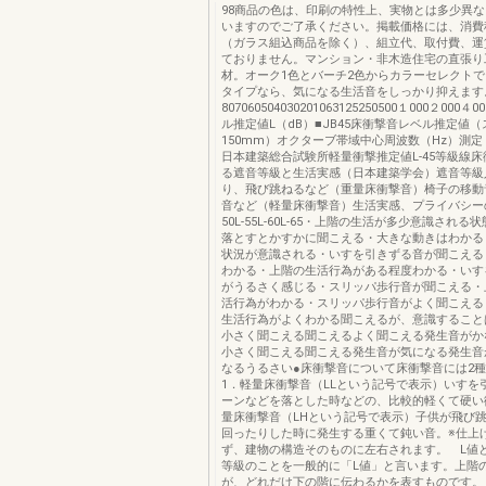
98商品の色は、印刷の特性上、実物とは多少異
いますのでご了承ください。掲載価格には、消費
（ガラス組込商品を除く）、組立代、取付費、運
ておりません。マンション・非木造住宅の直張り
材。オーク1色とバーチ2色からカラーセレクト
タイプなら、気になる生活音をしっかり抑えます
807060504030201063125250500１000２00
ル推定値L（dB）■JB45床衝撃音レベル推定値
150mm）オクターブ帯域中心周波数（Hz）測
日本建築総合試験所軽量衝撃推定値L-45等級線
る遮音等級と生活実感（日本建築学会）遮音等級
り、飛び跳ねるなど（重量床衝撃音）椅子の移動
音など（軽量床衝撃音）生活実感、プライバシーの確
50L-55L-60L-65・上階の生活が多少意識され
落とすとかすかに聞こえる・大きな動きはわかる
状況が意識される・いすを引きずる音が聞こえる
わかる・上階の生活行為がある程度わかる・いす
がうるさく感じる・スリッパ歩行音が聞こえる・
活行為がわかる・スリッパ歩行音がよく聞こえる
生活行為がよくわかる聞こえるが、意識すること
小さく聞こえる聞こえるよく聞こえる発生音がか
小さく聞こえる聞こえる発生音が気になる発生音
なるうるさい●床衝撃音について床衝撃音には2
1．軽量床衝撃音（LLという記号で表示）いすを
ーンなどを落とした時などの、比較的軽くて硬い
量床衝撃音（LHという記号で表示）子供が飛び
回ったりした時に発生する重くて鈍い音。※仕上
ず、建物の構造そのものに左右されます。 L値
等級のことを一般的に「L値」と言います。上階
が、どれだけ下の階に伝わるかを表すものです。