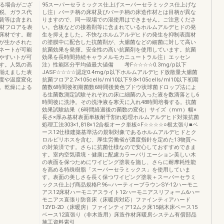
なる場合がござ
95スーパーセラミックス仕上げスーパーセラミックス仕上げな
税、ガラス代
し注）バーチ柄の床材及びバーチ柄の床造作材とは目柄が異な
賃等は含まれ
りますので、同一現場での混使用はできません。ご注意くださ
床材フロアを表
い。合板などの接着剤等に含まれているホルムアルデヒドの発
床材です。耐
生を抑えました。不快なホルムアルデヒドの発生を抑制表面材
が生かされた
の塗膜中に配合した抗菌剤が、大腸菌などの細菌に対して高い
ネートが可能
抗菌効果を発揮。安全性の高い抗菌剤を使用しています。抗菌
やすいトが可
効果を長時間持続キャラメルモカニュートラル注）エッセン
す。人気の高
注）性能区分平均値最大値備 考F☆☆☆☆0.3mg/p以下
揃えました表
JASF☆☆☆☆認定0.4mg/p以下ホルムアルデヒド放散量大腸菌
度や温度変化
抗菌フロア2.7×105cells/ml10以下9.8×105cells/ml10以下初期
。乾燥による
菌数6時間後初期菌数6時間後黄色ブドウ状球菌ドロップ法によ
る生菌数測定試験それぞれの床に細菌の入った液を数滴落とし6
時間後に洗浄。その洗浄液を寒天に入れ48時間培養する。抗菌
効果試験結果（6時間経過後の菌数の変化）サイズ（mm）幅×
長さ×厚み基材表面単板耐干割れ処理ホルムアルデヒド対策抗菌
処理工法303×1,818×12合板オーク単板○F☆☆☆☆○根太張り■ベ
ース12仕様建築基準法の規制対象であるホルムアルデヒドとク
ロルピリホスを含む、厚生労働省が濃度指針を定めた13物質へ
の対策済です。さらに抗菌仕様なので安心しておすすめできま
す。室内空気環境・健康に配慮カラーバリエーション美しい木
の表面を保つためにワイピング塗装を施し、さらに耐摩耗性能
を高める特殊樹脂「スーパーセラミックス」を使用していま
す。表面の美しさを長く保つワイピング塗装＋スーパーセラミ
ックス仕上げ商品規格P.96~ハーティーブラウンSY-12ハーモニ
アス12床材ハーモニアスライト12ハーモニアスリフォーム6ハー
モニアス直張り防音床（床暖房対応）ファインティアハード
12YD-2D（床暖房）ファインティア12ムク床15銘木床ベース15
ベース12直張り（非木造用）床造作材床暖房システム有償部品
施工資料索引