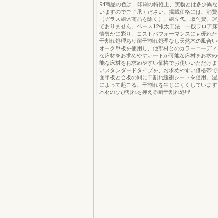
94商品の色は、印刷の特性上、実物とは多少異
いますのでご了承ください。掲載価格には、消費
（ガラス組込商品を除く）、組立代、取付費、運
ておりません。ベース12根太工法 一般フロア
情豊かに彩り、コストパフォーマンスにも優れた
干割れ処理あり耐干割れ処理なし天然木の風合い
オーク単板を使用し、他部材とのカラーコーディ
な床材をお求めやすいートが可能な床材をお求め
能な床材をお求めやすい価格でお使いいただけま
いスタンダードタイプを、お求めやすい価格帯で
面単板と合板の間に干割れ緩衝シートを使用。湿
によって起こる、干割れを生じにくくしています
木材のひび割れを抑える耐干割れ処理