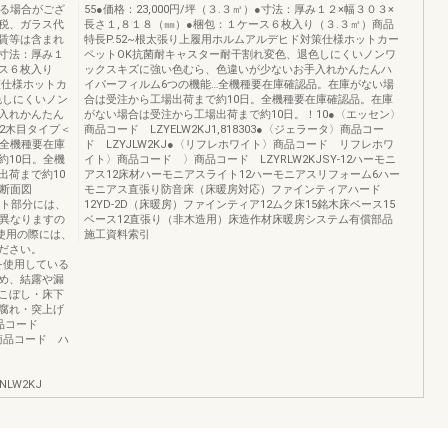
なる場合がござ
55●価格：23,000円/坪（３.３㎡）●寸法：厚み１２×幅３０３×
税、ガラス代
長さ１,８１８（㎜）●梱包：１ケース６枚入り（３.３㎡）商品
賃等は含まれ
特長P.52~根太張り上履用ホルムアルデヒド対策仕様ホットカー
●寸法：厚み１
ペットOK抗菌耐キャスター耐干割れ変色、退色しにくいノンワ
ース６枚入り
ックスキズに強い色むら、色違いが少ないお手入れかんたんハ
策仕様ホットカ
イパーフィルム6つの機能…全機種要在庫確認品。在庫がない場
色しにくいノン
合は受注から工場出荷まで約10日。全機種要在庫確認品。在庫
入れかんたん
がない場合は受注から工場出荷まで約10日。！10●〈エッセン〉
2木目タイプ＜
商品コード LZYELW2KJ1,818303●〈ジェラータ〉商品コー
…全機種要在庫
ド LZYJLW2KJ●〈リフレホワイト〉商品コード リフレホワ
約10日。全機
イト〉商品コード 〉商品コード LZYRLW2KJSY-12ハーモニ
出荷まで約10
アス12床材ハーモニアスライト12ハーモニアスリフォーム6ハー
●断面図
モニアス直張り防音床（床暖房対応）ファインティアハード
ジョイント部分には、
12YD-2D（床暖房）ファインティア12ムク床15銘木床ベース15
は異なりますの
ベース12直張り（非木造用）床造作材床暖房システム有償部品
使用の際には、
施工資料索引
ください。
を使用している
め、結露や漏
こぼし・床下
腐れ・突上げ
商品コード
〉商品コード ハ
LW2KJ