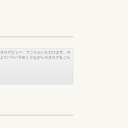
タログビュー」でごらんいただけます。カ
b上でパラパラめくりながらカタログをごら