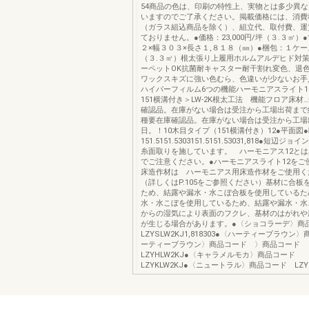
54商品の色は、印刷の特性上、実物とは多少異
いますのでご了承ください。掲載価格には、消費
（ガラス組込商品を除く）、組立代、取付費、運
ておりません。●価格：23,000円/坪（３.３㎡）
２×幅３０３×長さ１,８１８（㎜）●梱包：１ケ
（３.３㎡）根太張り上履用ホルムアルデヒド対
ーペットOK抗菌耐キャスター耐干割れ変色、退
ワックスキズに強い色むら、色違いが少ないお手
ハイパーフィルム6つの機能ハーモニアスライト1
151横溝付き＞LW-2K根太工法 機能フロア床材
確認品。在庫がない場合は受注から工場出荷まで
種要在庫確認品。在庫がない場合は受注から工場
日。！10木目タイプ（151横溝付き）12●平面図
151.5151.5303151.5151.53031,818●短辺
糸面取りを施しています。 ハーモニアス12と
でご注意ください。●ハーモニアスライト12をご
床造作材は ハーモニアス用床造作材をご使用
（詳しくはP.105をご参照ください）基材に合板
ため、結露や漏水・水こぼ合板を使用しているた
水・水こぼを使用しているため、結露や漏水・水
からの湿気により表面のフクレ、基材のはがれや
が生じる場合があります。●〈ショコラーデ〉
LZYSLW2KJ1,818303●〈ハーティーブラウン
ーティーブラウン〉商品コード 〉商品コード
LZYHLW2KJ●〈キャラメルモカ〉商品コード
LZYKLW2KJ●〈ニュートラル〉商品コード LZYN