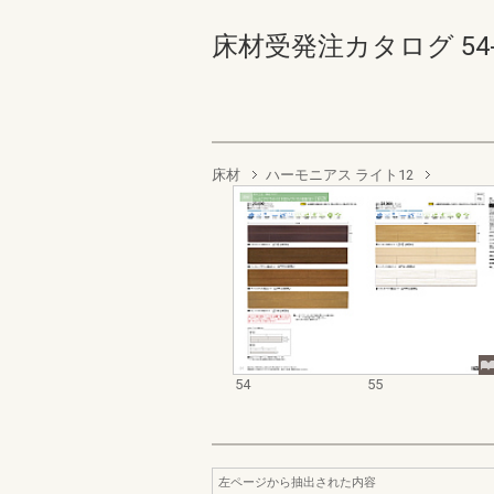
床材受発注カタログ 54-55
床材
ハーモニアス ライト12
54
55
左ページから抽出された内容