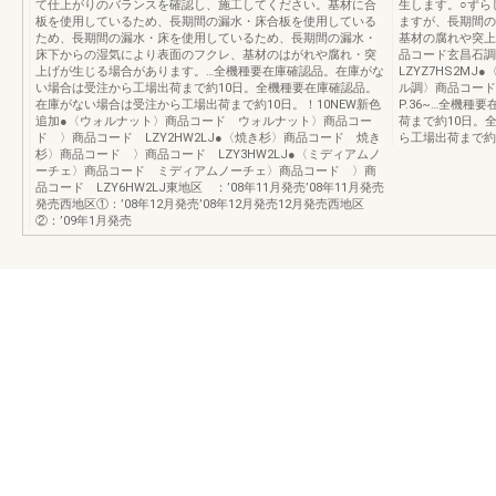
て仕上がりのバランスを確認し、施工してください。基材に合
生します。○ずら
板を使用しているため、長期間の漏水・床合板を使用している
ますが、長期間の
ため、長期間の漏水・床を使用しているため、長期間の漏水・
基材の腐れや突上
床下からの湿気により表面のフクレ、基材のはがれや腐れ・突
品コード玄昌石
上げが生じる場合があります。…全機種要在庫確認品。在庫がな
LZYZ7HS2M
い場合は受注から工場出荷まで約10日。全機種要在庫確認品。
ル調〉商品コード
在庫がない場合は受注から工場出荷まで約10日。！10NEW新色
P.36~…全機
追加●〈ウォルナット〉商品コード ウォルナット〉商品コー
荷まで約10日。
ド 〉商品コード LZY2HW2LJ●〈焼き杉〉商品コード 焼き
ら工場出荷まで約1
杉〉商品コード 〉商品コード LZY3HW2LJ●〈ミディアムノ
ーチェ〉商品コード ミディアムノーチェ〉商品コード 〉商
品コード LZY6HW2LJ東地区 ：’08年11月発売’08年11月発売
発売西地区①：’08年12月発売’08年12月発売12月発売西地区
②：’09年1月発売