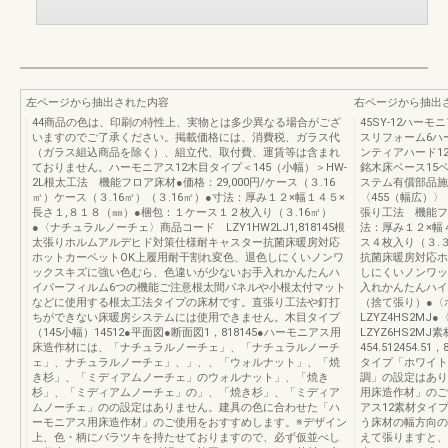
左ページから抽出された内容
右ページから抽出
44商品の色は、印刷の特性上、実物とは多少異なる場合がござ
45SY-12ハー
いますのでご了承ください。掲載価格には、消費税、ガラス代
スリフォーム6ハ
（ガラス組込商品を除く）、組立代、取付費、運賃等は含まれ
ンティアハード12
ておりません。ハーモニアス12木目タイプ＜145（小幅）＞HW-
銘木床ベース15
2L根太工法 機能フロア床材●価格：29,000円/ケース（３.16
ステム有償部品施
㎡）ケース（３.16㎡）（３.16㎡）●寸法：厚み１２×幅１４５×
〈455（幅広）〉
長さ１,８１８（㎜）●梱包：１ケース１２枚入り（３.16㎡）
張り工法 機能フロ
●〈ナチュラルノーチェ〉商品コード LZY1HW2LJ1,818145根
法：厚み１２×幅
太張りホルムアルデヒド対策仕様耐キャスター抗菌床暖房対応
ス４枚入り（３.
ホットカーペットOK上履用耐干割れ変色、退色しにくいノンワ
抗菌床暖房対応ホ
ックスキズに強い色むら、色違いが少ないお手入れかんたんハ
しにくいノンワッ
イパーフィルム6つの機能ご注意根太間パネルや小根太付マット
入れかんたんハイ
などに使用する根太工法タイプの床材です。直張り工法や釘打
（捨て張り）●
ちができない床暖房システムには使用できません。木目タイプ
LZYZ4HS2
（145小幅）14512●平面図●断面図1，818145●ハーモニアス用
LZYZ6HS2M
床造作材には、「ナチュラルノーチェ」、「ナチュラルノーチ
454.512454.
ェ」、ナチュラルノーチェ」、」、、「ウォルナット」、「焼
タイプ「ホワイト
き杉」、「ミディアムノーチェ」のウォルナット」、「焼き
調」の設定はあり
杉」、「ミディアムノーチェ」の」、「焼き杉」、「ミディア
用床造作材」のご使
ムノーチェ」のの設定はありません。建具の色に合わせた「ハ
アス12素材タイ
ーモニアス用床造作材」のご使用をおすすめします。※デザイン
う床材の幅方向の
上、色・柄にバラツキを持たせておりますので、必ず仮並べし
えて張りますと、