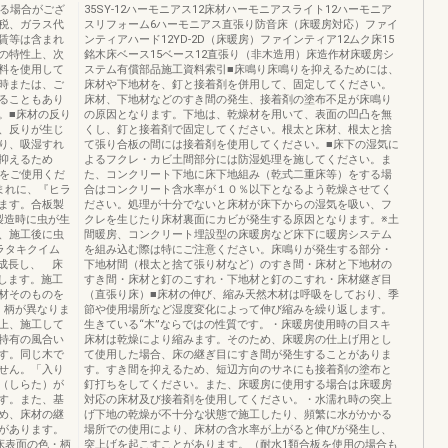
なる場合がござ
35SY-12ハーモニアス12床材ハーモニアスライト12ハーモニア
税、ガラス代
スリフォーム6ハーモニアス直張り防音床（床暖房対応）ファイ
賃等は含まれ
ンティアハード12YD-2D（床暖房）ファインティア12ムク床15
の特性上、次
銘木床ベース15ベース12直張り（非木造用）床造作材床暖房シ
料を使用して
ステム有償部品施工資料索引■床鳴り床鳴りを抑えるためには、
時または、ご
床材や下地材を、釘と接着剤を併用して、固定してください。
ることもあり
床材、下地材などのすき間の発生、接着剤の塗布不足が床鳴り
。■床材の反り
の原因となります。下地は、乾燥材を用いて、表面の凹凸を無
、反りが生じ
くし、釘と接着剤で固定してください。根太と床材、根太と捨
り、吸湿すれ
て張り合板の間には接着剤を使用してください。■床下の湿気に
抑えるため
よるフクレ・カビ土間部分には防湿処理を施してください。ま
）をご使用くだ
た、コンクリート下地に床下地組み（乾式二重床等）をする場
まれに、『ヒラ
合はコンクリート含水率が１０％以下となるよう乾燥させてく
ます。合板製
ださい。処理が十分でないと床材が床下からの湿気を吸い、フ
製造時に虫が生
クレを生じたり床材裏面にカビが発生する原因となります。※土
、施工後に虫
間暖房、コンクリート埋設型の床暖房など床下に暖房システム
ラタキクイム
を組み込む際は特にご注意ください。床鳴りが発生する部分・
成長し、 床
下地材間（根太と捨て張り材など）のすき間・床材と下地材の
します。施工
すき間・床材と釘のこすれ・下地材と釘のこすれ・床材継ぎ目
材そのものを
（直張り床）■床材の伸び、縮み天然木材は呼吸をしており、季
・柄が異なりま
節や使用場所など湿度変化によって伸び縮みを繰り返します。
上、施工して
生きている“木”ならではの性質です。・床暖房使用時の目スキ
特有の風合い
床材は乾燥により縮みます。そのため、床暖房の仕上げ用とし
す。同じ木で
て使用した場合、床の継ぎ目にすき間が発生することがありま
せん。「入り
す。すき間を抑えるため、短辺方向のサネにも接着剤の塗布と
（しらた）が
釘打ちをしてください。また、床暖房に使用する場合は床暖房
す。また、基
対応の床材及び接着剤を使用してください。・水濡れ時の突上
め、床材の継
げ下地の乾燥が不十分な状態で施工したり、頻繁に水がかかる
があります。
場所での使用により、床材の含水率が上がると伸びが発生し、
床表面の色・柄
突上げを起こすことがあります。（耐水1類合板を使用の場合も