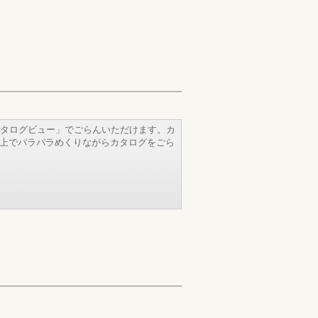
タログビュー」でごらんいただけます。カ
b上でパラパラめくりながらカタログをごら