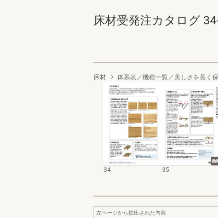
床材受発注カタログ 34-35
床材
体系表／機種一覧／美しさを長く
34
35
左ページから抽出された内容