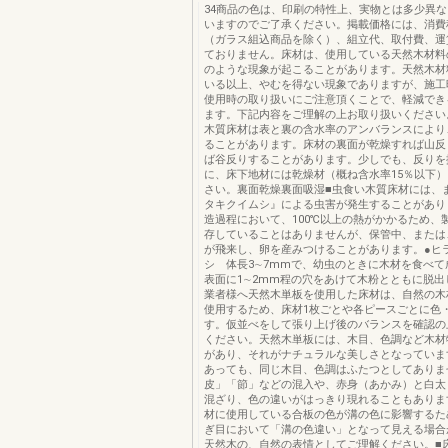
34商品の色は、印刷の特性上、実物とは多少異
いますのでご了承ください。掲載価格には、消費
（ガラス組込商品を除く）、組立代、取付費、運
ておりません。床材は、使用している天然木材料
のような現象が起こることがあります。天然木材
いる以上、やむを得ない現象でありますが、施工
使用時の取り扱いにご注意頂くことで、軽減でき
ます。下記内容をご理解の上お取り扱いください
木質床材は表と裏の含水率のアンバランスにより
ることがあります。床材の裏面が乾燥すれば山反
ば谷反りすることがあります。少しでも、反りを
に、床下地材には乾燥材（概ね含水率15％以下
さい。裏面乾燥裏面吸湿■虫食い木質床材には、
タキクイムシ』による虫害が発生することがあり
造過程において、100℃以上の熱がかかるため、
存していることはありませんが、保管中、または
が飛来し、卵を産みつけることがあります。●ヒ
シ 体長3∼7mmで、幼虫のときに木材を食べて
表面に1∼2mm程の穴をあけて木粉とともに脱出
業者様へ天然木単板を使用した床材は、自然の木
使用するため、床材1枚ごとや各ピースごとに色
す。仮並べをして張り上げ後のバランスを確認の
ください。天然木単板には、木目、色調など木材
があり、それがナチュラルな美しさとなっていま
あっても、同じ木目、色調はふたつとしてありま
皮」「節」などの混入や、赤身（あかみ）と白太
混ざり、色の違いがはっきり現れることもありま
材に使用している合板の色が溝の色に影響するた
ぎ目において「溝の色違い」となって見える場合
天然木の、自然の表情としてご理解ください。■