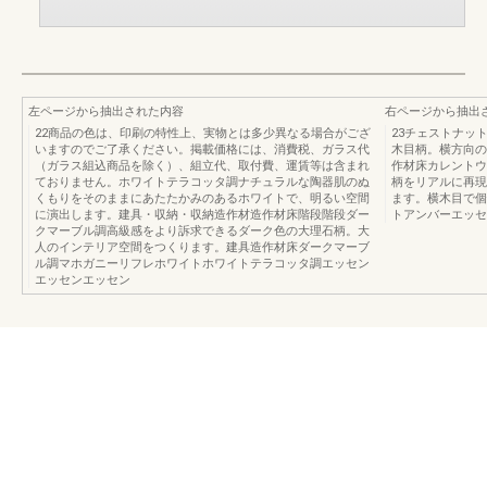
左ページから抽出された内容
右ページから抽出
22商品の色は、印刷の特性上、実物とは多少異なる場合がござ
23チェストナッ
いますのでご了承ください。掲載価格には、消費税、ガラス代
木目柄。横方向の
（ガラス組込商品を除く）、組立代、取付費、運賃等は含まれ
作材床カレントウ
ておりません。ホワイトテラコッタ調ナチュラルな陶器肌のぬ
柄をリアルに再現
くもりをそのままにあたたかみのあるホワイトで、明るい空間
ます。横木目で個
に演出します。建具・収納・収納造作材造作材床階段階段ダー
トアンバーエッセ
クマーブル調高級感をより訴求できるダーク色の大理石柄。大
人のインテリア空間をつくります。建具造作材床ダークマーブ
ル調マホガニーリフレホワイトホワイトテラコッタ調エッセン
エッセンエッセン